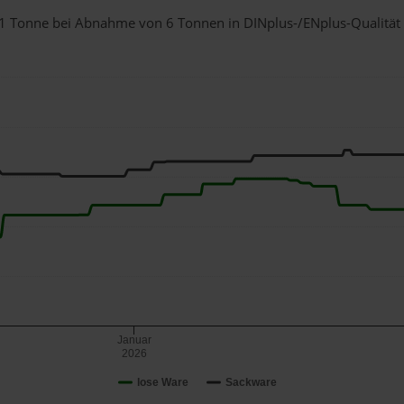
ür 1 Tonne bei Abnahme
von 6 Tonnen
in DINplus-/ENplus-Qualität b
Januar
2026
lose Ware
Sackware