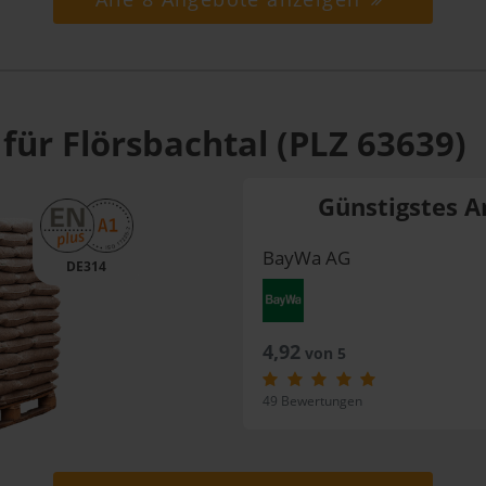
für Flörsbachtal (PLZ 63639)
Günstigstes A
BayWa AG
DE314
4,92
von 5
49 Bewertungen