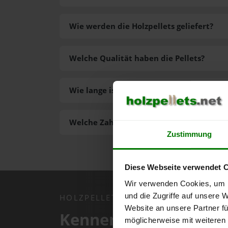
Wie werden die Holzpellets geliefert?
Welche Qualität haben die Pellets?
Wie lange ist die Lieferzeit der Pellets?
Welche Zahlungsarten gibt es?
Zustimmung
Diese Webseite verwendet 
Wir verwenden Cookies, um I
und die Zugriffe auf unsere 
HOLZPELLETS.NET APP
Website an unsere Partner fü
Kennen Sie schon uns
möglicherweise mit weiteren