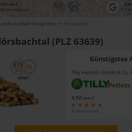
4,93 von 5
4,90
084 Bewertungen
315 B
Landkreis
Main-Kinzig-Kreis
Flörsbachtal
Flörsbachtal (PLZ 63639)
Günstigstes 
Tilly Hedrich GmbH & Co. 
DE467
4,92
von 5
48 Bewertungen
Alle 8 Angebote anzeigen