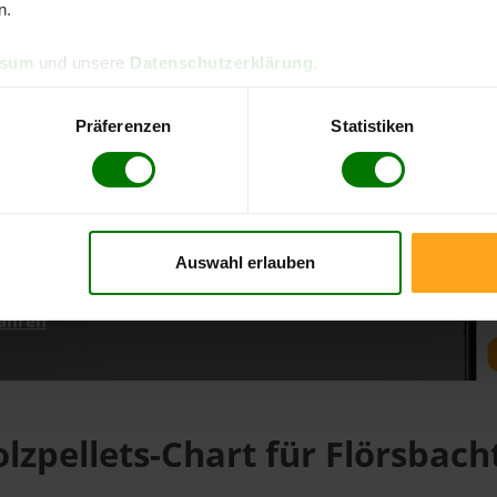
n.
ssum
und unsere
Datenschutzerklärung
.
d direkt online bestellen
m aktuellen Stand
Präferenzen
Statistiken
erfolgen
Auswahl erlauben
fahren
lzpellets-Chart für Flörsbach