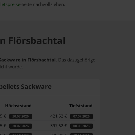
letspreise
-Seite nachvollziehen.
in Flörsbachtal
 Sackware in Flörsbachtal
. Das dazugehörige
icht wurde.
pellets Sackware
Höchststand
Tiefststand
25 €
421,52 €
30.07.2026
07.07.2026
25 €
397,62 €
30.07.2026
08.06.2026