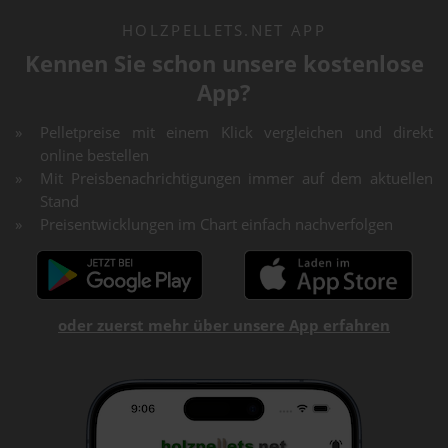
HOLZPELLETS.NET APP
Kennen Sie schon unsere kostenlose
App?
Pelletpreise mit einem Klick vergleichen und direkt
online bestellen
Mit Preisbenachrichtigungen immer auf dem aktuellen
Stand
Preisentwicklungen im Chart einfach nachverfolgen
oder zuerst mehr über unsere App erfahren