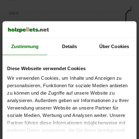
500 €
450 €
400 €
Zustimmung
Details
Über Cookies
350 €
Diese Webseite verwendet Cookies
300 €
Wir verwenden Cookies, um Inhalte und Anzeigen zu
250 €
personalisieren, Funktionen für soziale Medien anbieten
September
Januar
Mai
zu können und die Zugriffe auf unsere Website zu
2025
2026
2026
analysieren. Außerdem geben wir Informationen zu Ihrer
lose Ware
Sackware
Verwendung unserer Website an unsere Partner für
Die aktuelle Preisentwicklung für Holzpellets in Deutschland
soziale Medien, Werbung und Analysen weiter. Unsere
können Sie jederzeit auf unserer
Pelletspreise
-Seite
Partner führen diese Informationen möglicherweise mit
nachvollziehen.
weiteren Daten zusammen, die Sie ihnen bereitgestellt
haben oder die sie im Rahmen Ihrer Nutzung der Dienste