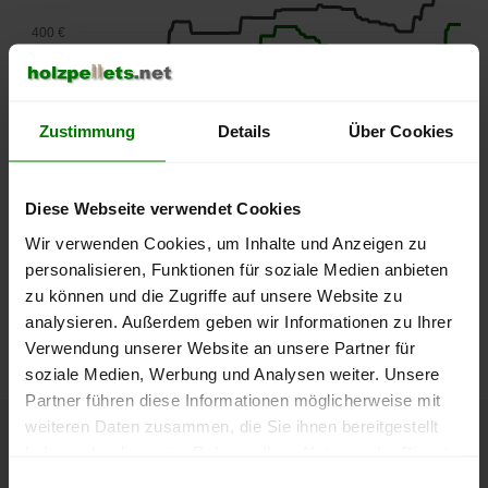
400 €
350 €
Zustimmung
Details
Über Cookies
300 €
250 €
September
Januar
Mai
Diese Webseite verwendet Cookies
2025
2026
2026
Wir verwenden Cookies, um Inhalte und Anzeigen zu
lose Ware
Sackware
personalisieren, Funktionen für soziale Medien anbieten
Die aktuelle Preisentwicklung für Holzpellets in Deutschland
zu können und die Zugriffe auf unsere Website zu
können Sie jederzeit auf unserer
Pelletspreise
-Seite
analysieren. Außerdem geben wir Informationen zu Ihrer
nachvollziehen.
Verwendung unserer Website an unsere Partner für
soziale Medien, Werbung und Analysen weiter. Unsere
Partner führen diese Informationen möglicherweise mit
weiteren Daten zusammen, die Sie ihnen bereitgestellt
haben oder die sie im Rahmen Ihrer Nutzung der Dienste
Höchst- und Tiefststände der
gesammelt haben.
Einwilligungsauswahl