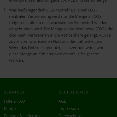
erhalten diese nach Eingabe von PLZ und Liefermenge.
Was heißt eigentlich CO2-neutral? Bei einer CO2-
neutralen Verbrennung wird nur die Menge an CO2
freigesetzt, die im nachwachsenden Brennstoff wieder
eingebunden wird. Die Menge an Kohlendioxyd (CO2), die
also beim Verbrennen in die Atmosphäre gelangt, wurde
zuvor vom wachsenden Holz aus der Luft entzogen.
Wenn das Holz nicht genutzt, also verfault wäre, wäre
diese Menge an Kohlendioxid ebenfalls freigesetzt
worden.
SERVICES
RECHTLICHES
Hilfe & FAQ
AGB
Kontakt
Impressum
Zahlung & Lieferung
Datenschutz