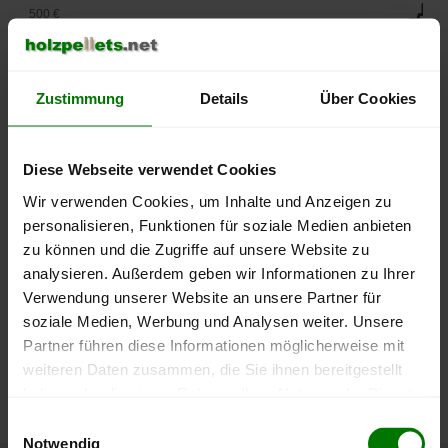
500 €
450 €
Zustimmung
Details
Über Cookies
400 €
350 €
Diese Webseite verwendet Cookies
300 €
Wir verwenden Cookies, um Inhalte und Anzeigen zu
personalisieren, Funktionen für soziale Medien anbieten
250 €
zu können und die Zugriffe auf unsere Website zu
September
Januar
Mai
analysieren. Außerdem geben wir Informationen zu Ihrer
2025
2026
2026
Verwendung unserer Website an unsere Partner für
lose Ware
Sackware
soziale Medien, Werbung und Analysen weiter. Unsere
Die aktuelle Preisentwicklung für Holzpellets in Deutschland
Partner führen diese Informationen möglicherweise mit
können Sie jederzeit auf unserer
Pelletspreise
-Seite
weiteren Daten zusammen, die Sie ihnen bereitgestellt
nachvollziehen.
haben oder die sie im Rahmen Ihrer Nutzung der Dienste
gesammelt haben.
Einwilligungsauswahl
Notwendig