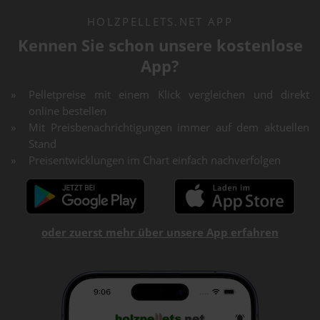
HOLZPELLETS.NET APP
Kennen Sie schon unsere kostenlose
App?
Pelletpreise mit einem Klick vergleichen und direkt
online bestellen
Mit Preisbenachrichtigungen immer auf dem aktuellen
Stand
Preisentwicklungen im Chart einfach nachverfolgen
oder zuerst mehr über unsere App erfahren