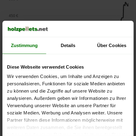
450 €
400 €
Zustimmung
Details
Über Cookies
350 €
300 €
Diese Webseite verwendet Cookies
Wir verwenden Cookies, um Inhalte und Anzeigen zu
250 €
personalisieren, Funktionen für soziale Medien anbieten
September
Januar
Mai
zu können und die Zugriffe auf unsere Website zu
2025
2026
2026
analysieren. Außerdem geben wir Informationen zu Ihrer
lose Ware
Sackware
Verwendung unserer Website an unsere Partner für
Die aktuelle Preisentwicklung für Holzpellets in Deutschland
soziale Medien, Werbung und Analysen weiter. Unsere
können Sie jederzeit auf unserer
Pelletspreise
-Seite
Partner führen diese Informationen möglicherweise mit
nachvollziehen.
weiteren Daten zusammen, die Sie ihnen bereitgestellt
haben oder die sie im Rahmen Ihrer Nutzung der Dienste