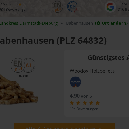
4,93 von 5
4,90
084 Bewertungen
316 B
Landkreis
Darmstadt-Dieburg
Babenhausen
(
Ort ändern)
 Babenhausen (PLZ 64832)
Günstigstes 
Woodox Holzpellets
DE320
4,90
von 5
194 Bewertungen