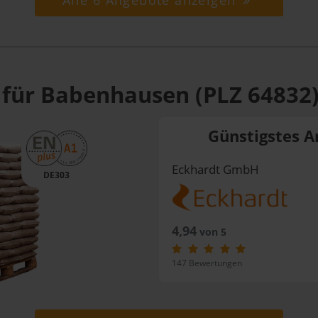
Alle 6 Angebote anzeigen
 für Babenhausen (PLZ 64832
Günstigstes A
Eckhardt GmbH
DE303
4,94
von 5
147 Bewertungen