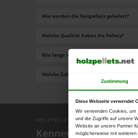
Wie werden die Holzpellets geliefert?
Welche Qualität haben die Pellets?
Wie lange ist die Lieferzeit der Pellets?
Welche Zahlungsarten gibt es?
Zustimmung
Diese Webseite verwendet 
Wir verwenden Cookies, um I
und die Zugriffe auf unsere 
HOLZPELLETS.NET APP
Website an unsere Partner fü
Kennen Sie schon uns
möglicherweise mit weiteren