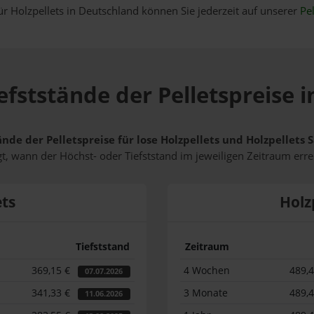
ür Holzpellets in Deutschland können Sie jederzeit auf unserer
Pel
efststände der Pelletspreise
ände der Pelletspreise für lose Holzpellets und Holzpellet
t, wann der Höchst- oder Tiefststand im jeweiligen Zeitraum erre
ets
Holz
Tiefststand
Zeitraum
369,15 €
4 Wochen
489,
07.07.2026
341,33 €
3 Monate
489,
11.06.2026