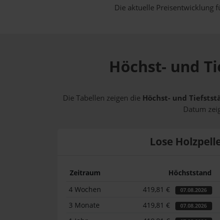
Die aktuelle Preisentwicklung f
Höchst- und Ti
Die Tabellen zeigen die
Höchst- und Tiefstst
Datum zeig
Lose Holzpell
Zeitraum
Höchststand
4 Wochen
419,81 €
07.08.2026
3 Monate
419,81 €
07.08.2026