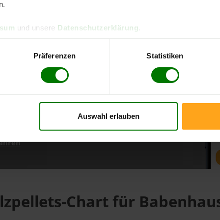
n.
ssum
und unsere
Datenschutzerklärung
.
d direkt online bestellen
m aktuellen Stand
Präferenzen
Statistiken
erfolgen
Auswahl erlauben
fahren
lzpellets-Chart für Babenhau