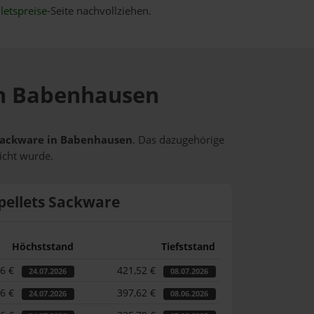
letspreise
-Seite nachvollziehen.
 in Babenhausen
s Sackware in Babenhausen
. Das dazugehörige
icht wurde.
pellets Sackware
Höchststand
Tiefststand
46 €
421,52 €
24.07.2026
08.07.2026
46 €
397,62 €
24.07.2026
08.06.2026