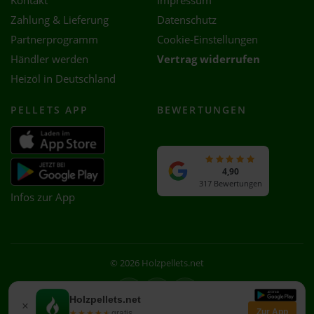
Kontakt
Impressum
Zahlung & Lieferung
Datenschutz
Partnerprogramm
Cookie-Einstellungen
Händler werden
Vertrag widerrufen
Heizöl in Deutschland
PELLETS APP
BEWERTUNGEN
4,90
317 Bewertungen
Infos zur App
© 2026 Holzpellets.net
Facebook
Instagram
WhatsApp
Holzpellets.net
×
Zur App
★★★★★
★★★★★
gratis