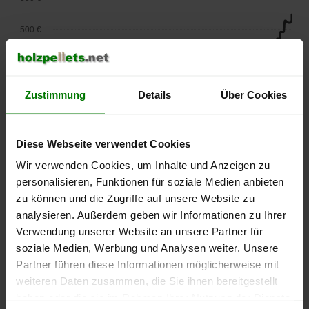
500 €
450 €
400 €
Zustimmung
Details
Über Cookies
350 €
Diese Webseite verwendet Cookies
300 €
Wir verwenden Cookies, um Inhalte und Anzeigen zu
personalisieren, Funktionen für soziale Medien anbieten
250 €
zu können und die Zugriffe auf unsere Website zu
September
Januar
Mai
2025
2026
2026
analysieren. Außerdem geben wir Informationen zu Ihrer
Verwendung unserer Website an unsere Partner für
lose Ware
Sackware
soziale Medien, Werbung und Analysen weiter. Unsere
Die aktuelle Preisentwicklung für Holzpellets in Deutschland
Partner führen diese Informationen möglicherweise mit
können Sie jederzeit auf unserer
Pelletspreise
-Seite
weiteren Daten zusammen, die Sie ihnen bereitgestellt
nachvollziehen.
haben oder die sie im Rahmen Ihrer Nutzung der Dienste