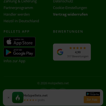
Zahlung & Lieferung
Datenschutz
Partnerprogramm
Cookie-Einstellungen
Händler werden
Vertrag widerrufen
Heizöl in Deutschland
PELLETS APP
BEWERTUNGEN
4,90
317 Bewertungen
Infos zur App
© 2026 Holzpellets.net
Facebook
Instagram
WhatsApp
Holzpellets.net
×
Zur App
★★★★★
★★★★★
gratis