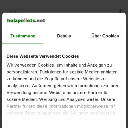
500 €
450 €
Zustimmung
Details
Über Cookies
400 €
350 €
Diese Webseite verwendet Cookies
Wir verwenden Cookies, um Inhalte und Anzeigen zu
300 €
personalisieren, Funktionen für soziale Medien anbieten
250 €
zu können und die Zugriffe auf unsere Website zu
September
Januar
Mai
analysieren. Außerdem geben wir Informationen zu Ihrer
2025
2026
2026
Verwendung unserer Website an unsere Partner für
lose Ware
Sackware
soziale Medien, Werbung und Analysen weiter. Unsere
Die aktuelle Preisentwicklung für Holzpellets in Deutschland
Partner führen diese Informationen möglicherweise mit
können Sie jederzeit auf unserer
Pelletspreise
-Seite
weiteren Daten zusammen, die Sie ihnen bereitgestellt
nachvollziehen.
haben oder die sie im Rahmen Ihrer Nutzung der Dienste
gesammelt haben.