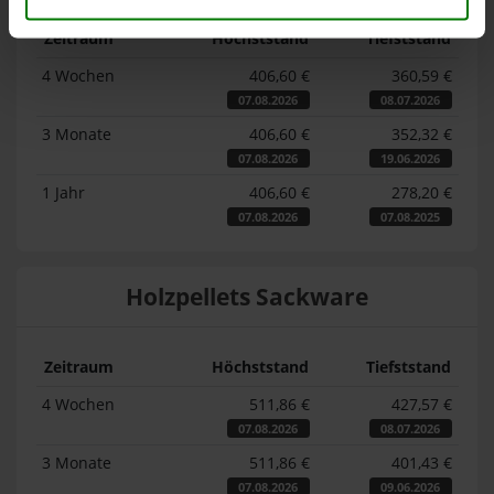
Zeitraum
Höchststand
Tiefststand
4 Wochen
406,60 €
360,59 €
07.08.2026
08.07.2026
3 Monate
406,60 €
352,32 €
07.08.2026
19.06.2026
1 Jahr
406,60 €
278,20 €
07.08.2026
07.08.2025
Holzpellets Sackware
Zeitraum
Höchststand
Tiefststand
4 Wochen
511,86 €
427,57 €
07.08.2026
08.07.2026
3 Monate
511,86 €
401,43 €
07.08.2026
09.06.2026