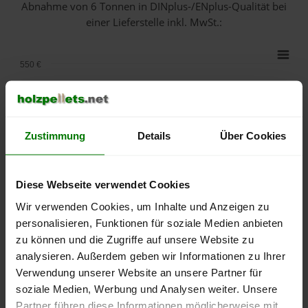
Abnahme
von 6 Tonnen
in DINplus-/ENplus-Qualität bei
einer Lieferstelle inkl. MwSt.:
550 €
500 €
450 €
Zustimmung
Details
Über Cookies
400 €
Diese Webseite verwendet Cookies
350 €
Wir verwenden Cookies, um Inhalte und Anzeigen zu
personalisieren, Funktionen für soziale Medien anbieten
300 €
zu können und die Zugriffe auf unsere Website zu
250 €
analysieren. Außerdem geben wir Informationen zu Ihrer
September
Januar
Mai
Verwendung unserer Website an unsere Partner für
2025
2026
2026
soziale Medien, Werbung und Analysen weiter. Unsere
lose Ware
Sackware
Partner führen diese Informationen möglicherweise mit