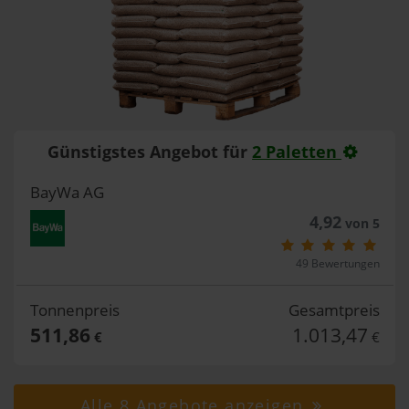
Günstigstes Angebot für
2 Paletten
BayWa AG
4,92
von 5
49 Bewertungen
Tonnenpreis
Gesamtpreis
511,86
1.013,47
€
€
Alle 8 Angebote anzeigen