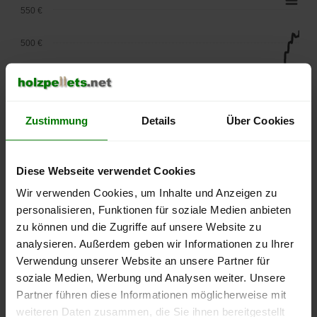
550 €
500 €
450 €
400 €
Zustimmung
Details
Über Cookies
350 €
Diese Webseite verwendet Cookies
300 €
Wir verwenden Cookies, um Inhalte und Anzeigen zu
250 €
personalisieren, Funktionen für soziale Medien anbieten
September
Januar
Mai
zu können und die Zugriffe auf unsere Website zu
2025
2026
2026
analysieren. Außerdem geben wir Informationen zu Ihrer
lose Ware
Sackware
Verwendung unserer Website an unsere Partner für
Die aktuelle Preisentwicklung für Holzpellets in Deutschland
soziale Medien, Werbung und Analysen weiter. Unsere
können Sie jederzeit auf unserer
Pelletspreise
-Seite
Partner führen diese Informationen möglicherweise mit
nachvollziehen.
weiteren Daten zusammen, die Sie ihnen bereitgestellt