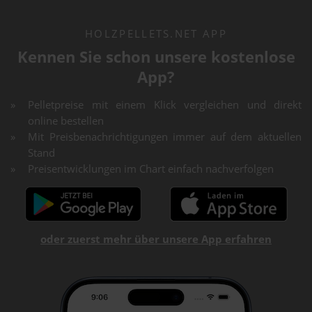
HOLZPELLETS.NET APP
Kennen Sie schon unsere kostenlose
App?
Pelletpreise mit einem Klick vergleichen und direkt
online bestellen
Mit Preisbenachrichtigungen immer auf dem aktuellen
Stand
Preisentwicklungen im Chart einfach nachverfolgen
oder zuerst mehr über unsere App erfahren