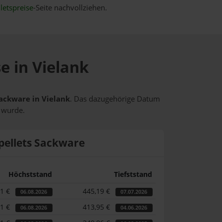
letspreise
-Seite nachvollziehen.
e in Vielank
Sackware in Vielank
. Das dazugehörige Datum
t wurde.
pellets Sackware
Höchststand
Tiefststand
01 €
445,19 €
06.08.2026
07.07.2026
01 €
413,95 €
06.08.2026
04.06.2026