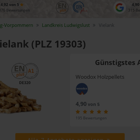
4,92 von 5
4,90
076 Bewertungen
315 B
rg-Vorpommern
Landkreis
Ludwigslust
Vielank
Vielank (PLZ 19303)
Günstigstes 
Woodox Holzpellets
DE320
4,90
von 5
195 Bewertungen