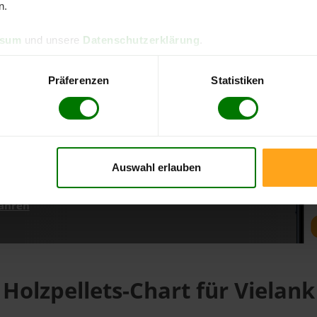
n.
ssum
und unsere
Datenschutzerklärung
.
d direkt online bestellen
m aktuellen Stand
Präferenzen
Statistiken
erfolgen
Auswahl erlauben
fahren
Holzpellets-Chart für Vielank