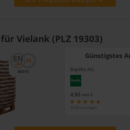
Alle 7 Angebote anzeigen
für Vielank (PLZ 19303)
Günstigstes A
BayWa AG
DE314
4,92
von 5
49 Bewertungen