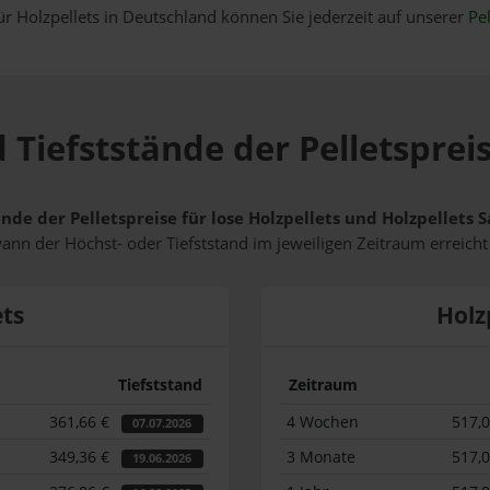
ür Holzpellets in Deutschland können Sie jederzeit auf unserer
Pel
 Tiefststände der Pelletspreis
nde der Pelletspreise für lose Holzpellets und Holzpellets 
wann der Höchst- oder Tiefststand im jeweiligen Zeitraum erreich
ets
Holz
Tiefststand
Zeitraum
361,66 €
4 Wochen
517,
07.07.2026
349,36 €
3 Monate
517,
19.06.2026