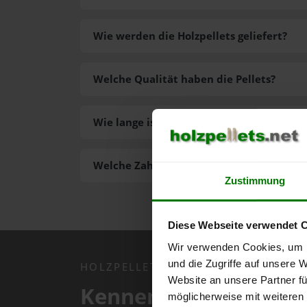
Wie werden die Holzpellets geliefert?
Welche Qualität haben die Pellets?
Wie lange ist die Lieferzeit der Pellets?
Welche Zahlungsarten gibt es?
Zustimmung
Diese Webseite verwendet 
Wir verwenden Cookies, um I
und die Zugriffe auf unsere 
HOLZPELLETS.NET APP
Website an unsere Partner fü
Kennen Sie schon uns
möglicherweise mit weiteren