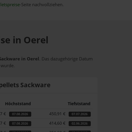
letspreise
-Seite nachvollziehen.
se in Oerel
 Sackware in Oerel
. Das dazugehörige Datum
t wurde.
pellets Sackware
Höchststand
Tiefststand
87 €
450,91 €
07.08.2026
07.07.2026
87 €
414,60 €
07.08.2026
02.06.2026