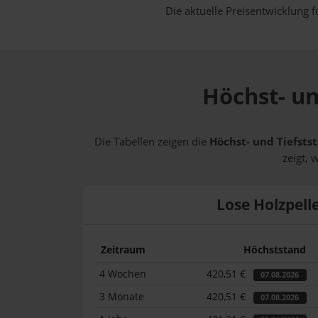
Die aktuelle Preisentwicklung f
Höchst- un
Die Tabellen zeigen die
Höchst- und Tiefstst
zeigt, 
Lose Holzpell
Zeitraum
Höchststand
4 Wochen
420,51 €
07.08.2026
3 Monate
420,51 €
07.08.2026