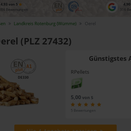
4,93 von 5
4,90
084 Bewertungen
316 B
sen
Landkreis
Rotenburg (Wümme)
Oerel
Oerel (PLZ 27432)
Günstigstes 
RPellets
DE330
5,00
von 5
5 Bewertungen