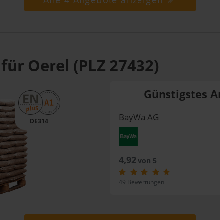
Alle 4 Angebote anzeigen
für Oerel (PLZ 27432)
Günstigstes A
BayWa AG
DE314
4,92
von 5
49 Bewertungen