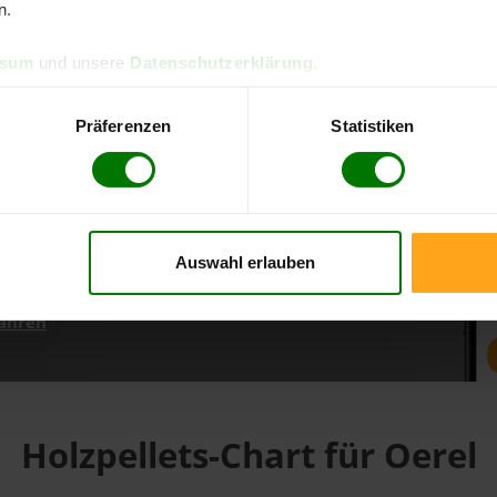
n.
ssum
und unsere
Datenschutzerklärung
.
d direkt online bestellen
m aktuellen Stand
Präferenzen
Statistiken
erfolgen
Auswahl erlauben
fahren
Holzpellets-Chart für Oerel