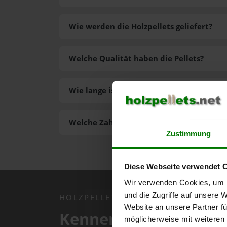
Wie werden die Holzpellets geliefert?
Welche Qualität haben die Pellets?
Wie lange ist die Lieferzeit der Pellets?
Welche Zahlungsarten gibt es?
Zustimmung
Diese Webseite verwendet 
Wir verwenden Cookies, um I
und die Zugriffe auf unsere 
HOLZPELLETS.NET APP
Website an unsere Partner fü
Kennen Sie schon uns
möglicherweise mit weiteren