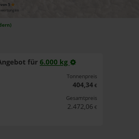
 von 5
ewertungen
dern)
Angebot für
6.000 kg
Tonnenpreis
404,34
€
Gesamtpreis
2.472,06
€