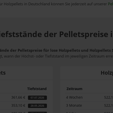
ür Holzpellets in Deutschland können Sie jederzeit auf unserer
Pel
efststände der Pelletspreise 
ände der Pelletspreise für lose Holzpellets und Holzpellets
t, wann der Höchst- oder Tiefststand im jeweiligen Zeitraum erre
ets
Holz
Tiefststand
Zeitraum
361,66 €
4 Wochen
522,
07.07.2026
353,10 €
3 Monate
522,
28.05.2026