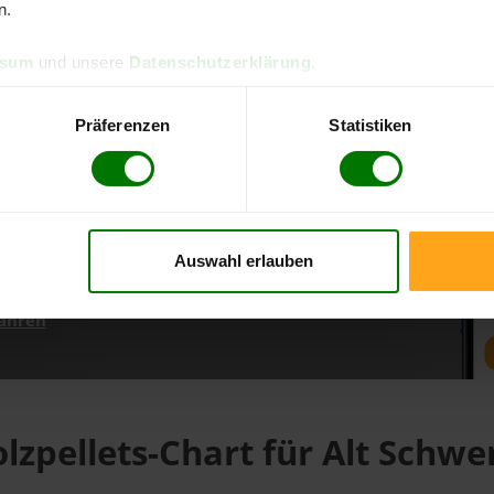
n.
ssum
und unsere
Datenschutzerklärung
.
d direkt online bestellen
m aktuellen Stand
Präferenzen
Statistiken
erfolgen
Auswahl erlauben
fahren
lzpellets-Chart für Alt Schwe