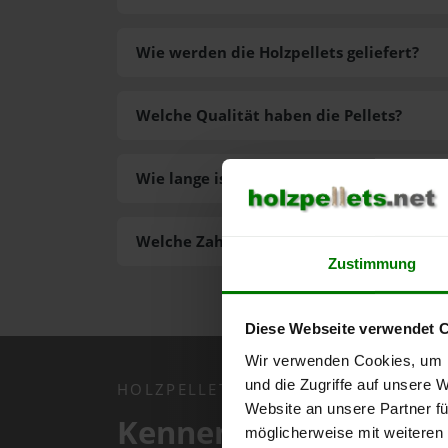
Wie werden die Holzpellets geliefert?
Welche Qualität haben die Pellets?
Wie lange ist die Lieferzeit der Pellets?
Welche Zahlungsarten gibt es?
Zustimmung
Diese Webseite verwendet 
Wir verwenden Cookies, um I
und die Zugriffe auf unsere 
HOLZPELLETS.NET APP
Website an unsere Partner fü
Kennen Sie schon uns
möglicherweise mit weiteren