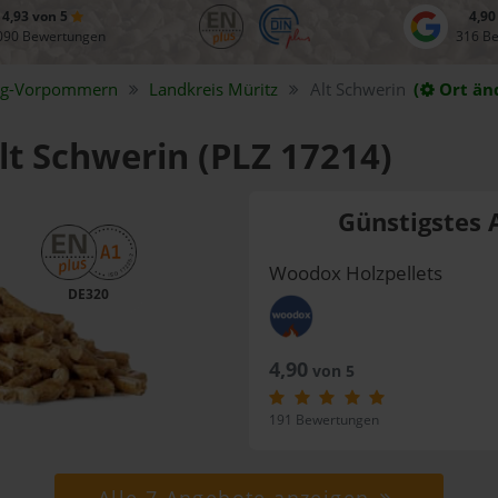
4,93 von 5
4,90
090 Bewertungen
316 B
rg-Vorpommern
Landkreis
Müritz
Alt Schwerin
(
Ort än
Alt Schwerin (PLZ 17214)
Günstigstes 
Woodox Holzpellets
DE320
4,90
von 5
191 Bewertungen