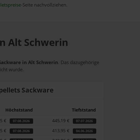
letspreise
-Seite nachvollziehen.
in Alt Schwerin
 Sackware in Alt Schwerin
. Das dazugehörige
icht wurde.
pellets Sackware
Höchststand
Tiefststand
15 €
445,19 €
07.08.2026
07.07.2026
15 €
413,95 €
07.08.2026
04.06.2026