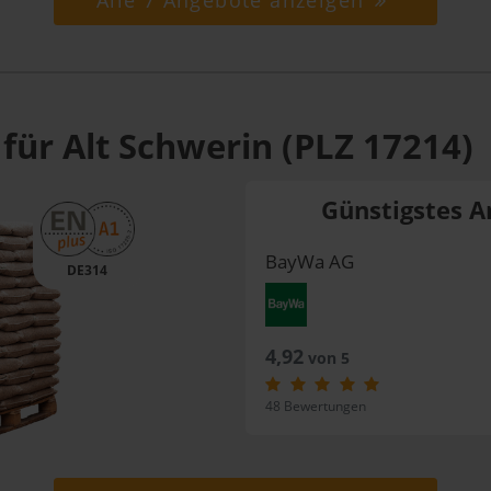
Alle 7 Angebote anzeigen
für Alt Schwerin (PLZ 17214)
Günstigstes A
BayWa AG
DE314
4,92
von 5
48 Bewertungen