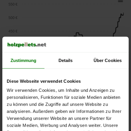
550 €
500 €
450 €
400 €
350 €
Zustimmung
Details
Über Cookies
300 €
Diese Webseite verwendet Cookies
250 €
September
Januar
Mai
Wir verwenden Cookies, um Inhalte und Anzeigen zu
2025
2026
2026
personalisieren, Funktionen für soziale Medien anbieten
lose Ware
Sackware
zu können und die Zugriffe auf unsere Website zu
analysieren. Außerdem geben wir Informationen zu Ihrer
Die aktuelle Preisentwicklung für Holzpellets in Deutschland
Verwendung unserer Website an unsere Partner für
können Sie jederzeit auf unserer
Pelletspreise
-Seite
soziale Medien, Werbung und Analysen weiter. Unsere
nachvollziehen.