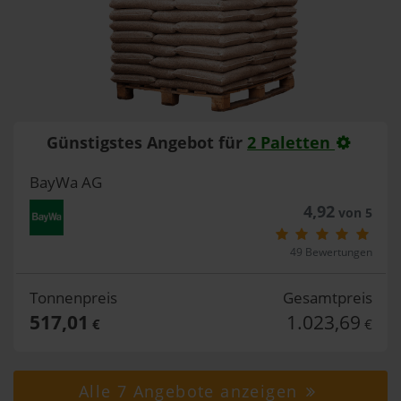
Günstigstes Angebot für
2 Paletten
BayWa AG
4,92
von 5
49 Bewertungen
Tonnenpreis
Gesamtpreis
517,01
1.023,69
€
€
Alle 7 Angebote anzeigen