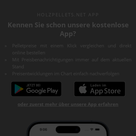
HOLZPELLETS.NET APP
Kennen Sie schon unsere kostenlose
App?
Pelletpreise mit einem Klick vergleichen und direkt
online bestellen
Mit Preisbenachrichtigungen immer auf dem aktuellen
Stand
Preisentwicklungen im Chart einfach nachverfolgen
oder zuerst mehr über unsere App erfahren