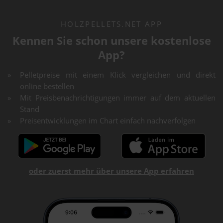
HOLZPELLETS.NET APP
Kennen Sie schon unsere kostenlose
App?
Pelletpreise mit einem Klick vergleichen und direkt
online bestellen
Mit Preisbenachrichtigungen immer auf dem aktuellen
Stand
Preisentwicklungen im Chart einfach nachverfolgen
oder zuerst mehr über unsere App erfahren