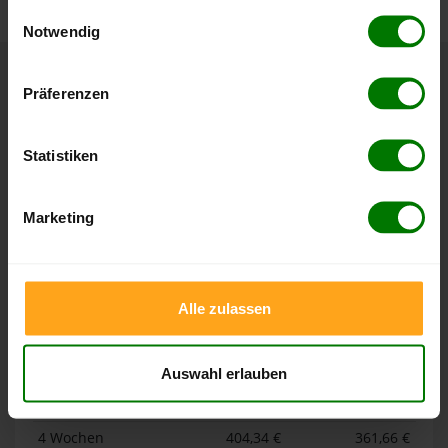
gesammelt haben.
Einwilligungsauswahl
Notwendig
Hier finden Sie unser
Impressum
und unsere
Datenschutzerklärung
.
Höchst- und Tiefststände der
Präferenzen
Pelletspreise in Altwigshagen
Statistiken
Die Tabellen zeigen die
Höchst- und Tiefststände der
Pelletspreise für lose Holzpellets und Holzpellets
Marketing
Sackware in Altwigshagen
. Das dazugehörige Datum zeigt,
wann der Höchst- oder Tiefststand im jeweiligen Zeitraum
erreicht wurde.
Alle zulassen
Lose Holzpellets
Auswahl erlauben
Zeitraum
Höchststand
Tiefststand
4 Wochen
404,34 €
361,66 €