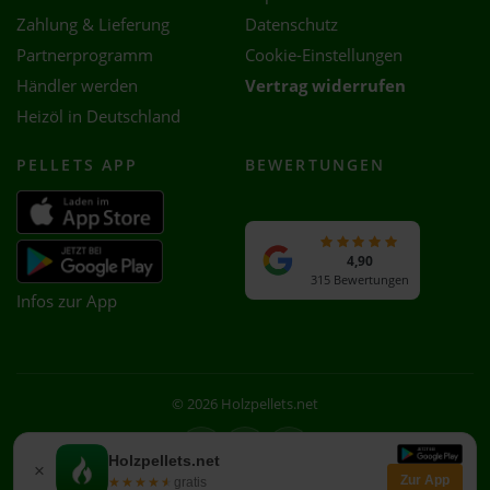
Zahlung & Lieferung
Datenschutz
Partnerprogramm
Cookie-Einstellungen
Händler werden
Vertrag widerrufen
Heizöl in Deutschland
PELLETS APP
BEWERTUNGEN
4,90
315 Bewertungen
Infos zur App
© 2026 Holzpellets.net
Facebook
Instagram
WhatsApp
Holzpellets.net
×
Zur App
★★★★★
★★★★★
gratis