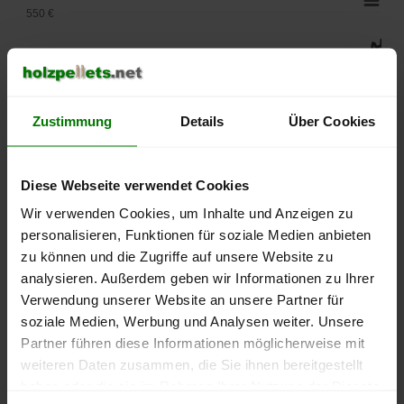
550 €
500 €
450 €
Zustimmung
Details
Über Cookies
400 €
350 €
Diese Webseite verwendet Cookies
Wir verwenden Cookies, um Inhalte und Anzeigen zu
300 €
personalisieren, Funktionen für soziale Medien anbieten
zu können und die Zugriffe auf unsere Website zu
250 €
September
Januar
Mai
analysieren. Außerdem geben wir Informationen zu Ihrer
2025
2026
2026
Verwendung unserer Website an unsere Partner für
lose Ware
Sackware
soziale Medien, Werbung und Analysen weiter. Unsere
Partner führen diese Informationen möglicherweise mit
Die aktuelle Preisentwicklung für Holzpellets in Deutschland
weiteren Daten zusammen, die Sie ihnen bereitgestellt
können Sie jederzeit auf unserer
Pelletspreise
-Seite
haben oder die sie im Rahmen Ihrer Nutzung der Dienste
nachvollziehen.