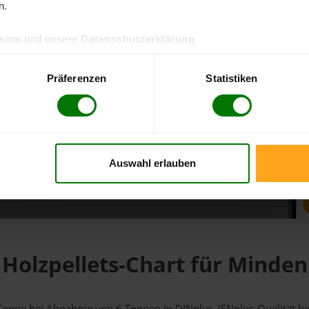
n.
d direkt online bestellen
ssum
und unsere
Datenschutzerklärung
.
m aktuellen Stand
erfolgen
Präferenzen
Statistiken
Auswahl erlauben
fahren
Holzpellets-Chart für Minden
1 Tonne bei Abnahme
von 6 Tonnen
in DINplus-/ENplus-Qualität bei 