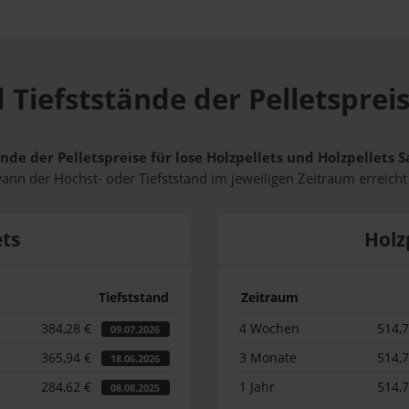
 Tiefststände der Pelletsprei
nde der Pelletspreise für lose Holzpellets und Holzpellets
wann der Höchst- oder Tiefststand im jeweiligen Zeitraum erreich
ets
Holz
Tiefststand
Zeitraum
384,28 €
4 Wochen
514,
09.07.2026
365,94 €
3 Monate
514,
18.06.2026
284,62 €
1 Jahr
514,
08.08.2025