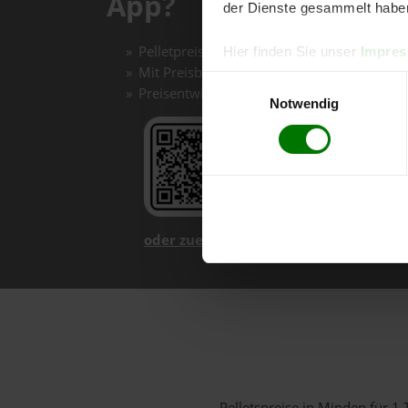
App?
der Dienste gesammelt habe
Pelletpreise mit einem Klick vergleichen un
Hier finden Sie unser
Impre
Mit Preisbenachrichtigungen immer auf de
Einwilligungsauswahl
Preisentwicklungen im Chart einfach nachv
Notwendig
oder zuerst mehr über unsere App er
Pelletspreise in Minden für 