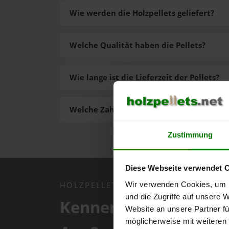
Wie werden die Holzpellets geliefert?
Welche Qualität haben die Pellets?
Wie lange ist die Lieferzeit der Pellets?
Welche Zahlungsarten gibt es?
Zustimmung
Diese Webseite verwendet 
Wir verwenden Cookies, um I
HOLZPELLETS.NET APP
und die Zugriffe auf unsere 
Kennen Sie schon uns
Website an unsere Partner fü
möglicherweise mit weiteren