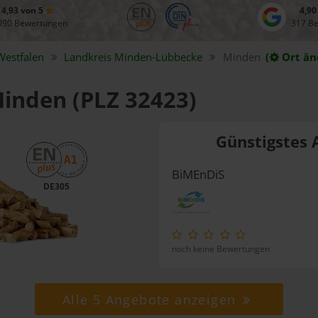
4,93 von 5
4,90
090 Bewertungen
317 B
Westfalen
Landkreis
Minden-Lübbecke
Minden
(
Ort än
Minden (PLZ 32423)
Günstigstes 
BiMEnDiS
DE305
noch keine Bewertungen
Alle 5 Angebote anzeigen