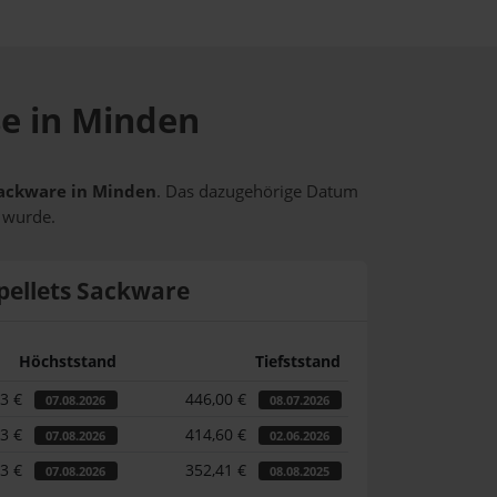
se in Minden
 Sackware in Minden
. Das dazugehörige Datum
t wurde.
pellets Sackware
Höchststand
Tiefststand
73 €
446,00 €
07.08.2026
08.07.2026
73 €
414,60 €
07.08.2026
02.06.2026
73 €
352,41 €
07.08.2026
08.08.2025