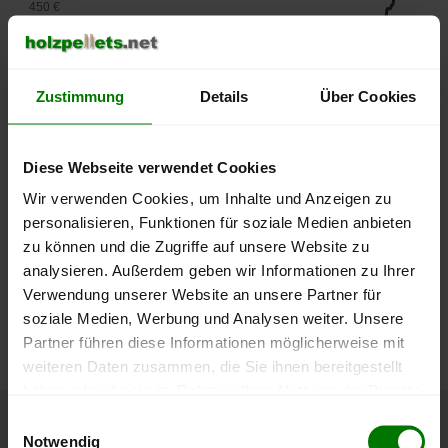
450 €
400 €
Zustimmung
Details
Über Cookies
350 €
300 €
Diese Webseite verwendet Cookies
250 €
Wir verwenden Cookies, um Inhalte und Anzeigen zu
September
Januar
Mai
2025
2026
2026
personalisieren, Funktionen für soziale Medien anbieten
zu können und die Zugriffe auf unsere Website zu
lose Ware
Sackware
analysieren. Außerdem geben wir Informationen zu Ihrer
Die aktuelle Preisentwicklung für Holzpellets in Deutschland
Verwendung unserer Website an unsere Partner für
können Sie jederzeit auf unserer
Pelletspreise
-Seite
soziale Medien, Werbung und Analysen weiter. Unsere
nachvollziehen.
Partner führen diese Informationen möglicherweise mit
weiteren Daten zusammen, die Sie ihnen bereitgestellt
haben oder die sie im Rahmen Ihrer Nutzung der Dienste
gesammelt haben.
Einwilligungsauswahl
Höchst- und Tiefststände der
Notwendig