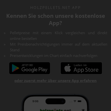
HOLZPELLETS.NET APP
Kennen Sie schon unsere kostenlose
App?
Pelletpreise mit einem Klick vergleichen und direkt
online bestellen
Mit Preisbenachrichtigungen immer auf dem aktuellen
Stand
Preisentwicklungen im Chart einfach nachverfolgen
oder zuerst mehr über unsere App erfahren