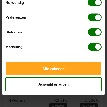
Notwendig
Hier finden Sie unser
Impressum
und unsere
Datenschutzerklärung
.
Präferenzen
Höchst- und Tiefststände der
Pelletspreise in Niederlangen
Statistiken
Die Tabellen zeigen die
Höchst- und Tiefststände der
Pelletspreise für lose Holzpellets und Holzpellets
Marketing
Sackware in Niederlangen
. Das dazugehörige Datum
zeigt, wann der Höchst- oder Tiefststand im jeweiligen
Zeitraum erreicht wurde.
Alle zulassen
Lose Holzpellets
Auswahl erlauben
Zeitraum
Höchststand
Tiefststand
4 Wochen
420,51 €
372,36 €
07.08.2026
07.07.2026