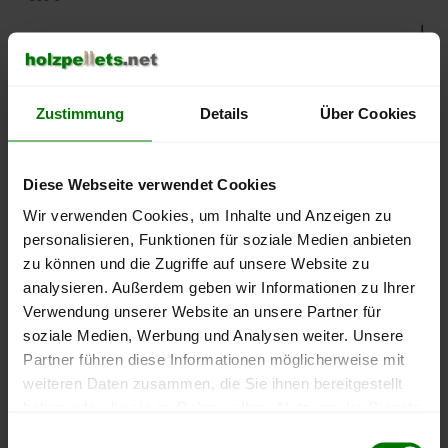
500 €
450 €
Zustimmung
Details
Über Cookies
400 €
Diese Webseite verwendet Cookies
Wir verwenden Cookies, um Inhalte und Anzeigen zu
350 €
personalisieren, Funktionen für soziale Medien anbieten
zu können und die Zugriffe auf unsere Website zu
300 €
analysieren. Außerdem geben wir Informationen zu Ihrer
September
Januar
Mai
2025
2026
2026
Verwendung unserer Website an unsere Partner für
soziale Medien, Werbung und Analysen weiter. Unsere
lose Ware
Sackware
Partner führen diese Informationen möglicherweise mit
Die aktuelle Preisentwicklung für Holzpellets in Deutschland
weiteren Daten zusammen, die Sie ihnen bereitgestellt
können Sie jederzeit auf unserer
Pelletspreise
-Seite
haben oder die sie im Rahmen Ihrer Nutzung der Dienste
nachvollziehen.
gesammelt haben.
Einwilligungsauswahl