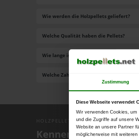
Wie werden die Holzpellets geliefert?
Welche Qualität haben die Pellets?
Wie lange ist die Lieferzeit der Pellets?
Welche Zahlungsarten gibt es?
Zustimmung
Diese Webseite verwendet 
Wir verwenden Cookies, um I
und die Zugriffe auf unsere 
HOLZPELLETS.NET APP
Website an unsere Partner fü
Kennen Sie schon uns
möglicherweise mit weiteren