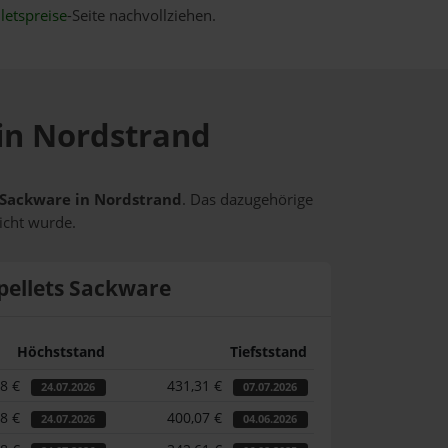
letspreise
-Seite nachvollziehen.
 in Nordstrand
s Sackware in Nordstrand
. Das dazugehörige
icht wurde.
pellets Sackware
Höchststand
Tiefststand
48 €
431,31 €
24.07.2026
07.07.2026
48 €
400,07 €
24.07.2026
04.06.2026