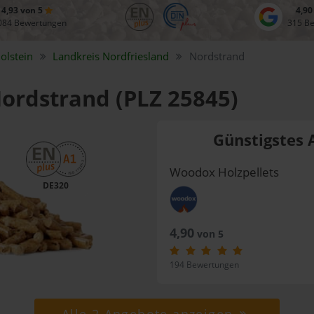
4,93 von 5
4,90
084 Bewertungen
315 B
olstein
Landkreis
Nordfriesland
Nordstrand
Nordstrand (PLZ 25845)
Günstigstes 
Woodox Holzpellets
DE320
4,90
von 5
194 Bewertungen