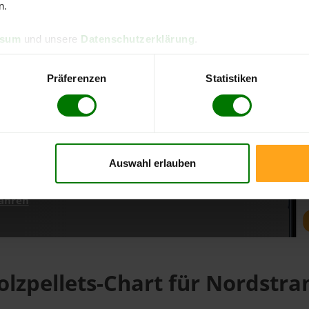
n.
ssum
und unsere
Datenschutzerklärung
.
d direkt online bestellen
m aktuellen Stand
Präferenzen
Statistiken
erfolgen
Auswahl erlauben
fahren
olzpellets-Chart für Nordstra