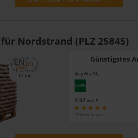
Alle 2 Angebote anzeigen
 für Nordstrand (PLZ 25845)
Günstigstes A
BayWa AG
DE314
4,92
von 5
49 Bewertungen