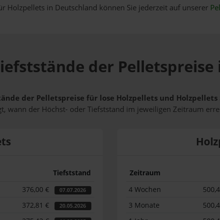
ür Holzpellets in Deutschland können Sie jederzeit auf unserer
Pel
iefststände der Pelletspreise
tände der Pelletspreise für lose Holzpellets und Holzpellet
t, wann der Höchst- oder Tiefststand im jeweiligen Zeitraum erre
ets
Holz
Tiefststand
Zeitraum
376,00 €
4 Wochen
500,
07.07.2026
372,81 €
3 Monate
500,
20.05.2026