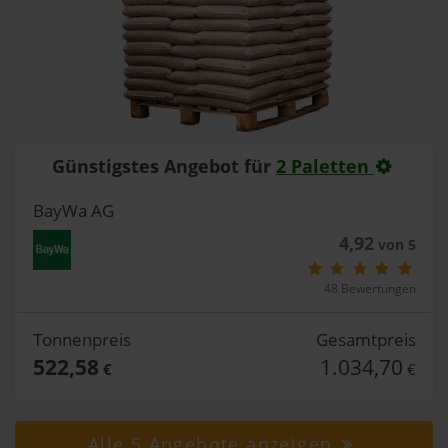
Günstigstes Angebot für
2 Paletten
BayWa AG
4,92
von 5
48 Bewertungen
Tonnenpreis
Gesamtpreis
522,58
1.034,70
€
€
Alle 5 Angebote anzeigen