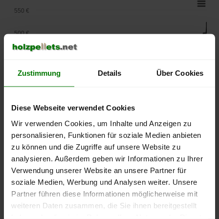
550 €
500 €
450 €
Zustimmung
Details
Über Cookies
400 €
350 €
Diese Webseite verwendet Cookies
Wir verwenden Cookies, um Inhalte und Anzeigen zu
300 €
personalisieren, Funktionen für soziale Medien anbieten
250 €
zu können und die Zugriffe auf unsere Website zu
September
Januar
Mai
analysieren. Außerdem geben wir Informationen zu Ihrer
2025
2026
2026
Verwendung unserer Website an unsere Partner für
lose Ware
Sackware
soziale Medien, Werbung und Analysen weiter. Unsere
Die aktuelle Preisentwicklung für Holzpellets in Deutschland
Partner führen diese Informationen möglicherweise mit
können Sie jederzeit auf unserer
Pelletspreise
-Seite
weiteren Daten zusammen, die Sie ihnen bereitgestellt
nachvollziehen.
haben oder die sie im Rahmen Ihrer Nutzung der Dienste