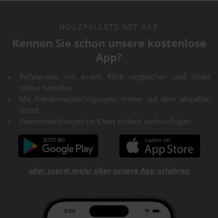
HOLZPELLETS.NET APP
Kennen Sie schon unsere kostenlose
App?
Pelletpreise mit einem Klick vergleichen und direkt
online bestellen
Mit Preisbenachrichtigungen immer auf dem aktuellen
Stand
Preisentwicklungen im Chart einfach nachverfolgen
oder zuerst mehr über unsere App erfahren