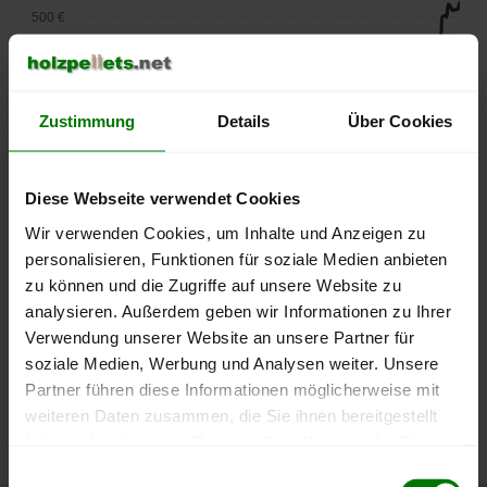
500 €
450 €
400 €
Zustimmung
Details
Über Cookies
350 €
Diese Webseite verwendet Cookies
300 €
Wir verwenden Cookies, um Inhalte und Anzeigen zu
personalisieren, Funktionen für soziale Medien anbieten
250 €
zu können und die Zugriffe auf unsere Website zu
September
Januar
Mai
2025
2026
2026
analysieren. Außerdem geben wir Informationen zu Ihrer
lose Ware
Sackware
Verwendung unserer Website an unsere Partner für
soziale Medien, Werbung und Analysen weiter. Unsere
Die aktuelle Preisentwicklung für Holzpellets in Deutschland
Partner führen diese Informationen möglicherweise mit
können Sie jederzeit auf unserer
Pelletspreise
-Seite
weiteren Daten zusammen, die Sie ihnen bereitgestellt
nachvollziehen.
haben oder die sie im Rahmen Ihrer Nutzung der Dienste
gesammelt haben.
Einwilligungsauswahl