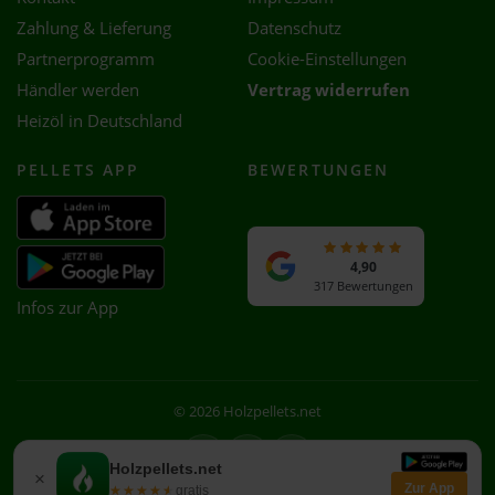
Zahlung & Lieferung
Datenschutz
Partnerprogramm
Cookie-Einstellungen
Händler werden
Vertrag widerrufen
Heizöl in Deutschland
PELLETS APP
BEWERTUNGEN
4,90
317 Bewertungen
Infos zur App
© 2026 Holzpellets.net
Facebook
Instagram
WhatsApp
Holzpellets.net
×
Zur App
★★★★★
★★★★★
gratis