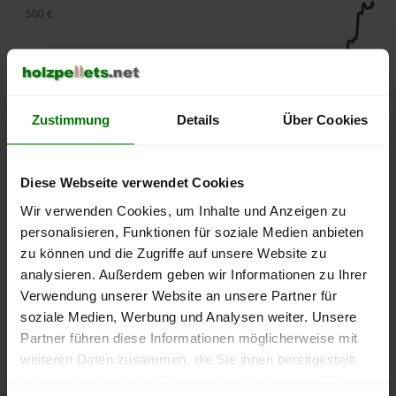
500 €
450 €
400 €
Zustimmung
Details
Über Cookies
350 €
300 €
Diese Webseite verwendet Cookies
Wir verwenden Cookies, um Inhalte und Anzeigen zu
250 €
personalisieren, Funktionen für soziale Medien anbieten
September
Januar
Mai
2025
2026
2026
zu können und die Zugriffe auf unsere Website zu
lose Ware
Sackware
analysieren. Außerdem geben wir Informationen zu Ihrer
Verwendung unserer Website an unsere Partner für
Die aktuelle Preisentwicklung für Holzpellets in Deutschland
soziale Medien, Werbung und Analysen weiter. Unsere
können Sie jederzeit auf unserer
Pelletspreise
-Seite
Partner führen diese Informationen möglicherweise mit
nachvollziehen.
weiteren Daten zusammen, die Sie ihnen bereitgestellt
haben oder die sie im Rahmen Ihrer Nutzung der Dienste