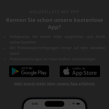
HOLZPELLETS.NET APP
Kennen Sie schon unsere kostenlose
App?
Pelletpreise mit einem Klick vergleichen und direkt
online bestellen
Mit Preisbenachrichtigungen immer auf dem aktuellen
Stand
Preisentwicklungen im Chart einfach nachverfolgen
oder zuerst mehr über unsere App erfahren