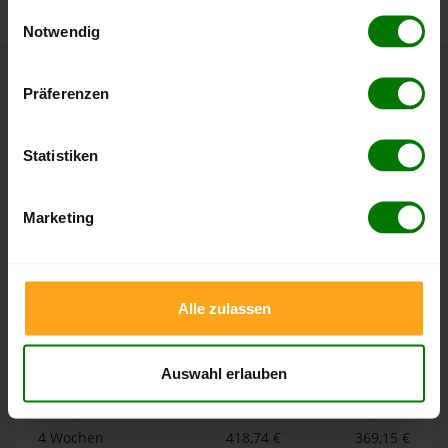
gesammelt haben.
Einwilligungsauswahl
Notwendig
Hier finden Sie unser
Impressum
und unsere
Datenschutzerklärung
.
Höchst- und Tiefststände der
Präferenzen
Pelletspreise in Sessenhausen
Statistiken
Die Tabellen zeigen die
Höchst- und Tiefststände der
Pelletspreise für lose Holzpellets und Holzpellets
Marketing
Sackware in Sessenhausen
. Das dazugehörige Datum
zeigt, wann der Höchst- oder Tiefststand im jeweiligen
Zeitraum erreicht wurde.
Alle zulassen
Lose Holzpellets
Auswahl erlauben
Zeitraum
Höchststand
Tiefststand
4 Wochen
418,74 €
369,15 €