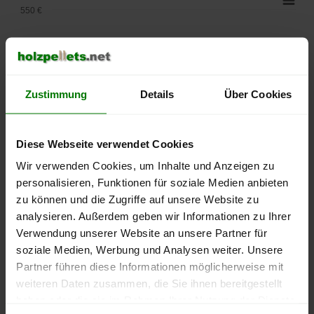
550 €
500 €
450 €
Zustimmung
Details
Über Cookies
400 €
350 €
Diese Webseite verwendet Cookies
Wir verwenden Cookies, um Inhalte und Anzeigen zu
300 €
personalisieren, Funktionen für soziale Medien anbieten
zu können und die Zugriffe auf unsere Website zu
250 €
September
Januar
Mai
analysieren. Außerdem geben wir Informationen zu Ihrer
2025
2026
2026
Verwendung unserer Website an unsere Partner für
lose Ware
Sackware
soziale Medien, Werbung und Analysen weiter. Unsere
Partner führen diese Informationen möglicherweise mit
Die aktuelle Preisentwicklung für Holzpellets in Deutschland
weiteren Daten zusammen, die Sie ihnen bereitgestellt
können Sie jederzeit auf unserer
Pelletspreise
-Seite
haben oder die sie im Rahmen Ihrer Nutzung der Dienste
nachvollziehen.