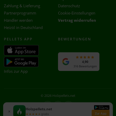
Zahlung & Lieferung
Datenschutz
Partnerprogramm
Cookie-Einstellungen
Händler werden
Vertrag widerrufen
Heizöl in Deutschland
PELLETS APP
BEWERTUNGEN
4,90
316 Bewertungen
Infos zur App
© 2026 Holzpellets.net
Facebook
Instagram
WhatsApp
Holzpellets.net
×
Zur App
★★★★★
★★★★★
gratis