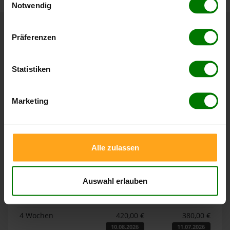
Notwendig
Hier finden Sie unser
Impressum
und unsere
Datenschutzerklärung
.
Präferenzen
Höchst- und Tiefststände der
Pelletspreise in Wilsum
Statistiken
Die Tabellen zeigen die
Höchst- und Tiefststände der
Pelletspreise für lose Holzpellets und Holzpellets
Marketing
Sackware in Wilsum
. Das dazugehörige Datum zeigt, wann
der Höchst- oder Tiefststand im jeweiligen Zeitraum erreicht
wurde.
Alle zulassen
Lose Holzpellets
Auswahl erlauben
Zeitraum
Höchststand
Tiefststand
4 Wochen
420,00 €
380,00 €
10.08.2026
11.07.2026