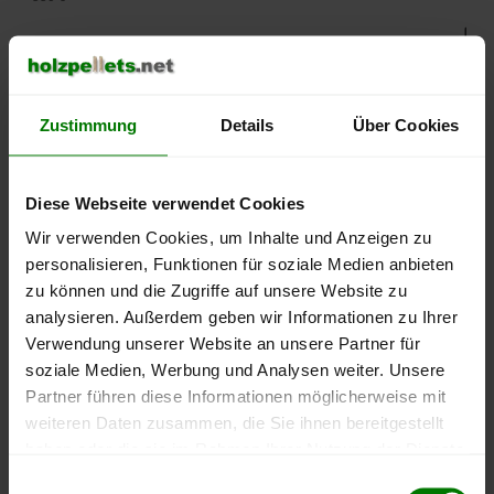
500 €
450 €
Zustimmung
Details
Über Cookies
400 €
Diese Webseite verwendet Cookies
Wir verwenden Cookies, um Inhalte und Anzeigen zu
350 €
personalisieren, Funktionen für soziale Medien anbieten
zu können und die Zugriffe auf unsere Website zu
300 €
analysieren. Außerdem geben wir Informationen zu Ihrer
September
Januar
Mai
2025
2026
2026
Verwendung unserer Website an unsere Partner für
soziale Medien, Werbung und Analysen weiter. Unsere
lose Ware
Sackware
Partner führen diese Informationen möglicherweise mit
Die aktuelle Preisentwicklung für Holzpellets in Deutschland
weiteren Daten zusammen, die Sie ihnen bereitgestellt
können Sie jederzeit auf unserer
Pelletspreise
-Seite
haben oder die sie im Rahmen Ihrer Nutzung der Dienste
nachvollziehen.
gesammelt haben.
Einwilligungsauswahl