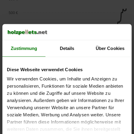
500 €
450 €
400 €
Zustimmung
Details
Über Cookies
350 €
300 €
Diese Webseite verwendet Cookies
Wir verwenden Cookies, um Inhalte und Anzeigen zu
250 €
personalisieren, Funktionen für soziale Medien anbieten
September
Januar
Mai
2025
2026
2026
zu können und die Zugriffe auf unsere Website zu
analysieren. Außerdem geben wir Informationen zu Ihrer
lose Ware
Sackware
Verwendung unserer Website an unsere Partner für
Die aktuelle Preisentwicklung für Holzpellets in Deutschland
soziale Medien, Werbung und Analysen weiter. Unsere
können Sie jederzeit auf unserer
Pelletspreise
-Seite
Partner führen diese Informationen möglicherweise mit
nachvollziehen.
weiteren Daten zusammen, die Sie ihnen bereitgestellt