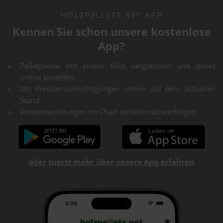
HOLZPELLETS.NET APP
Kennen Sie schon unsere kostenlose
App?
Pelletpreise mit einem Klick vergleichen und direkt
online bestellen
Mit Preisbenachrichtigungen immer auf dem aktuellen
Stand
Preisentwicklungen im Chart einfach nachverfolgen
oder zuerst mehr über unsere App erfahren