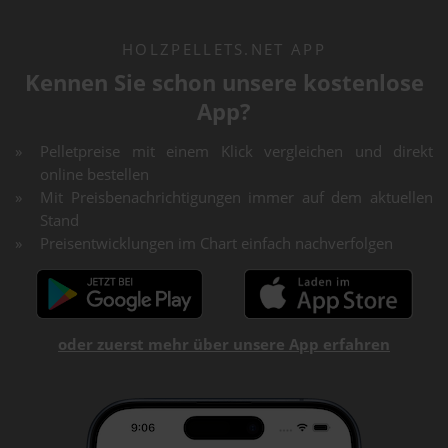
HOLZPELLETS.NET APP
Kennen Sie schon unsere kostenlose
App?
Pelletpreise mit einem Klick vergleichen und direkt
online bestellen
Mit Preisbenachrichtigungen immer auf dem aktuellen
Stand
Preisentwicklungen im Chart einfach nachverfolgen
oder zuerst mehr über unsere App erfahren