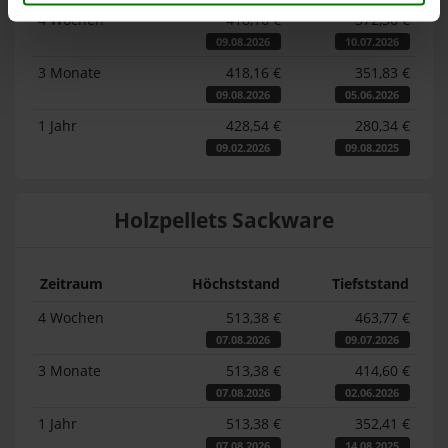
4 Wochen
418,16 €
372,36 €
09.08.2026
10.07.2026
3 Monate
418,16 €
351,83 €
09.08.2026
05.06.2026
1 Jahr
428,54 €
280,34 €
09.02.2026
09.08.2025
Holzpellets Sackware
Zeitraum
Höchststand
Tiefststand
4 Wochen
513,38 €
463,77 €
07.08.2026
09.07.2026
3 Monate
513,38 €
414,60 €
07.08.2026
02.06.2026
1 Jahr
513,38 €
352,41 €
07.08.2026
14.08.2025