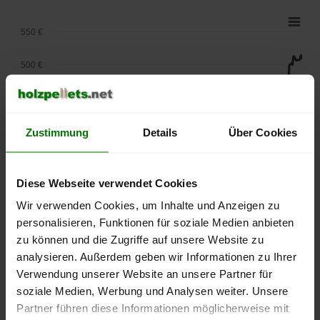
550 €
500 €
450 €
400 €
Zustimmung
Details
Über Cookies
350 €
Diese Webseite verwendet Cookies
300 €
Wir verwenden Cookies, um Inhalte und Anzeigen zu
personalisieren, Funktionen für soziale Medien anbieten
250 €
zu können und die Zugriffe auf unsere Website zu
September
Januar
Mai
2025
2026
2026
analysieren. Außerdem geben wir Informationen zu Ihrer
Verwendung unserer Website an unsere Partner für
lose Ware
Sackware
soziale Medien, Werbung und Analysen weiter. Unsere
Die aktuelle Preisentwicklung für Holzpellets in Deutschland
Partner führen diese Informationen möglicherweise mit
können Sie jederzeit auf unserer
Pelletspreise
-Seite