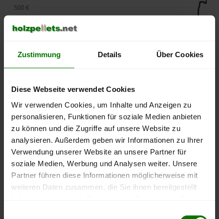
500 €
450 €
400 €
Zustimmung
Details
Über Cookies
350 €
Diese Webseite verwendet Cookies
300 €
Wir verwenden Cookies, um Inhalte und Anzeigen zu
personalisieren, Funktionen für soziale Medien anbieten
250 €
zu können und die Zugriffe auf unsere Website zu
September
Januar
Mai
2025
2026
2026
analysieren. Außerdem geben wir Informationen zu Ihrer
lose Ware
Sackware
Verwendung unserer Website an unsere Partner für
soziale Medien, Werbung und Analysen weiter. Unsere
Die aktuelle Preisentwicklung für Holzpellets in Deutschland
Partner führen diese Informationen möglicherweise mit
können Sie jederzeit auf unserer
Pelletspreise
-Seite
weiteren Daten zusammen, die Sie ihnen bereitgestellt
nachvollziehen.
haben oder die sie im Rahmen Ihrer Nutzung der Dienste
gesammelt haben.
Einwilligungsauswahl