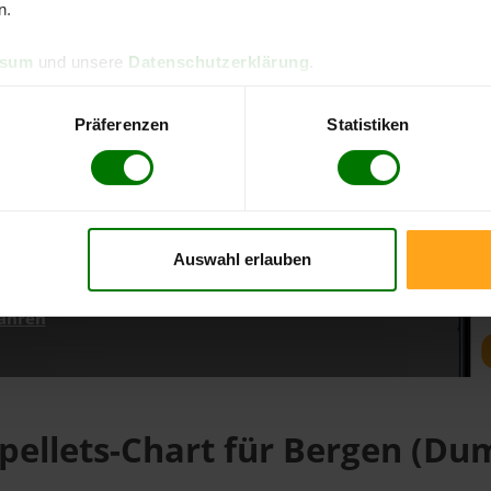
n.
ssum
und unsere
Datenschutzerklärung
.
d direkt online bestellen
m aktuellen Stand
Präferenzen
Statistiken
erfolgen
Auswahl erlauben
fahren
pellets-Chart für Bergen (D