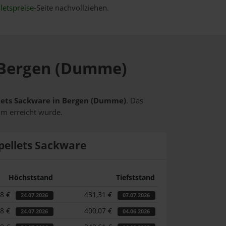
letspreise
-Seite nachvollziehen.
n Bergen (Dumme)
ellets Sackware in Bergen (Dumme)
. Das
um erreicht wurde.
pellets Sackware
Höchststand
Tiefststand
48 €
431,31 €
24.07.2026
07.07.2026
48 €
400,07 €
24.07.2026
04.06.2026