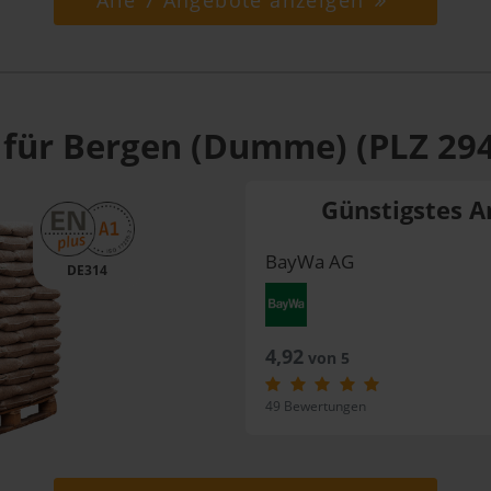
Alle 7 Angebote anzeigen
 für Bergen (Dumme) (PLZ 29
Günstigstes A
BayWa AG
DE314
4,92
von 5
49 Bewertungen