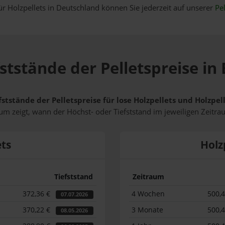
ür Holzpellets in Deutschland können Sie jederzeit auf unserer
Pel
fststände der Pelletspreise i
fststände der Pelletspreise für lose Holzpellets und Holzp
m zeigt, wann der Höchst- oder Tiefststand im jeweiligen Zeitra
ets
Holz
Tiefststand
Zeitraum
372,36 €
4 Wochen
500,
07.07.2026
370,22 €
3 Monate
500,
08.05.2026