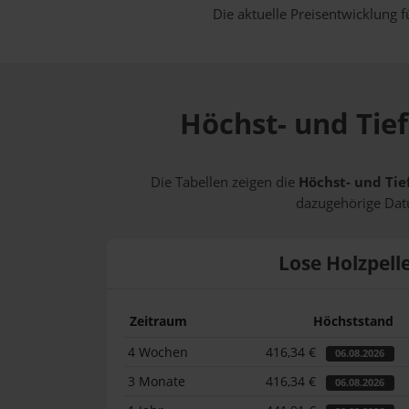
Die aktuelle Preisentwicklung f
Höchst- und Tie
Die Tabellen zeigen die
Höchst- und Tie
dazugehörige Datu
Lose Holzpell
Zeitraum
Höchststand
4 Wochen
416,34 €
06.08.2026
3 Monate
416,34 €
06.08.2026