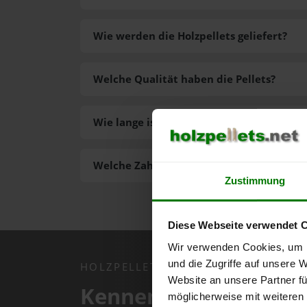
Wie werden die Holzpellets geliefert?
Welche Qualität haben die Pellets?
Wie lange ist die Lieferzeit der Pellets?
Welche Zahlungsarten gibt es?
Zustimmung
Diese Webseite verwendet 
Wir verwenden Cookies, um I
und die Zugriffe auf unsere 
HOLZPELLETS.NET APP
Website an unsere Partner fü
Kennen Sie schon uns
möglicherweise mit weiteren