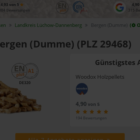
4,93 von 5
4,90
084 Bewertungen
315 B
sen
Landkreis
Lüchow-Dannenberg
Bergen (Dumme)
(
O
 Bergen (Dumme) (PLZ 29468)
Günstigstes 
Woodox Holzpellets
DE320
4,90
von 5
194 Bewertungen