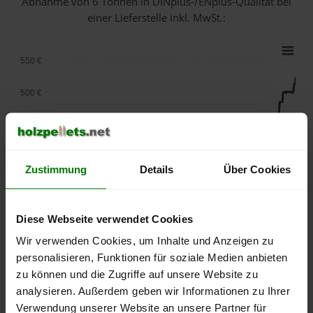
Abnahme
von 6 Tonnen
in DINplus-/ENplus-Qualität bei
einer Lieferstelle inkl. MwSt.:
550 €
500 €
450 €
400 €
Zustimmung
Details
Über Cookies
350 €
Diese Webseite verwendet Cookies
300 €
Wir verwenden Cookies, um Inhalte und Anzeigen zu
250 €
personalisieren, Funktionen für soziale Medien anbieten
September
Januar
Mai
zu können und die Zugriffe auf unsere Website zu
2025
2026
2026
analysieren. Außerdem geben wir Informationen zu Ihrer
lose Ware
Sackware
Verwendung unserer Website an unsere Partner für