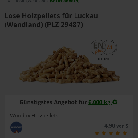
Luckau (Wendland)
(
Ort ändern)
Lose Holzpellets für Luckau
(Wendland) (PLZ 29487)
DE320
Günstigstes Angebot für
6.000 kg
Woodox Holzpellets
4,90
von 5