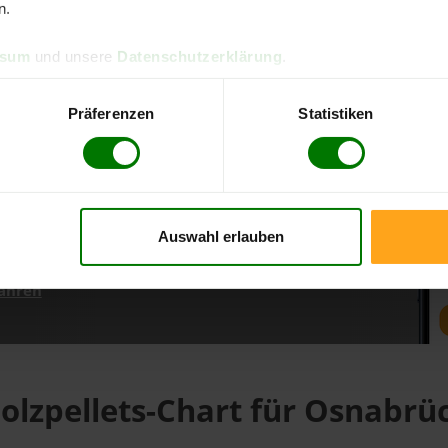
n.
ssum
und unsere
Datenschutzerklärung
.
d direkt online bestellen
m aktuellen Stand
Präferenzen
Statistiken
erfolgen
Auswahl erlauben
fahren
olzpellets-Chart für Osnabrü