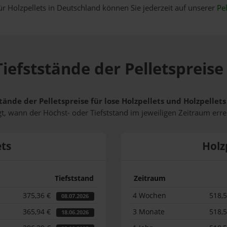
ür Holzpellets in Deutschland können Sie jederzeit auf unserer
Pel
iefststände der Pelletspreis
tände der Pelletspreise für lose Holzpellets und Holzpelle
t, wann der Höchst- oder Tiefststand im jeweiligen Zeitraum erre
ets
Holz
Tiefststand
Zeitraum
375,36 €
4 Wochen
518,
08.07.2026
365,94 €
3 Monate
518,
18.06.2026