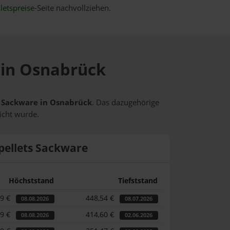
letspreise
-Seite nachvollziehen.
e in Osnabrück
ts Sackware in Osnabrück
. Das dazugehörige
icht wurde.
pellets Sackware
Höchststand
Tiefststand
59 €
448,54 €
08.08.2026
08.07.2026
59 €
414,60 €
08.08.2026
02.06.2026