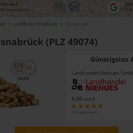
4,93 von 5
4,90
090 Bewertungen
316 B
sen
Landkreis
Osnabrück
Osnabrück
Osnabrück (PLZ 49074)
Günstigstes 
Landhandel Niehues GmbH
DE379
5,00
von 5
3 Bewertungen