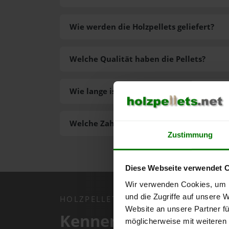
Wie werden die Holzpellets geliefert?
Welche Qualität haben die Pellets?
Wie lange ist die Lieferzeit der Pellets?
Welche Zahlungsarten gibt es?
Zustimmung
Diese Webseite verwendet 
Wir verwenden Cookies, um I
und die Zugriffe auf unsere 
HOLZPELLETS.NET APP
Website an unsere Partner fü
Kennen Sie schon uns
möglicherweise mit weiteren