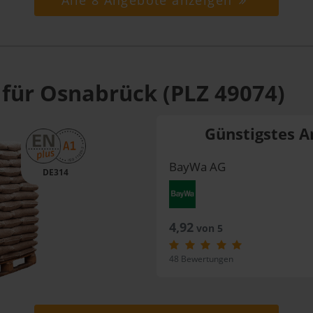
Alle 8 Angebote anzeigen
 für Osnabrück (PLZ 49074)
Günstigstes A
BayWa AG
DE314
4,92
von 5
48 Bewertungen