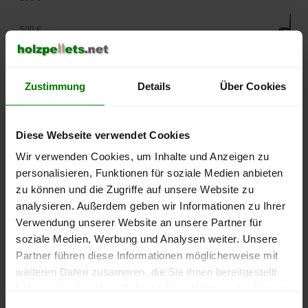
500 €
450 €
Zustimmung
Details
Über Cookies
400 €
350 €
Diese Webseite verwendet Cookies
Wir verwenden Cookies, um Inhalte und Anzeigen zu
300 €
personalisieren, Funktionen für soziale Medien anbieten
250 €
zu können und die Zugriffe auf unsere Website zu
September
Januar
Mai
analysieren. Außerdem geben wir Informationen zu Ihrer
2025
2026
2026
Verwendung unserer Website an unsere Partner für
lose Ware
Sackware
soziale Medien, Werbung und Analysen weiter. Unsere
Die aktuelle Preisentwicklung für Holzpellets in Deutschland
Partner führen diese Informationen möglicherweise mit
können Sie jederzeit auf unserer
Pelletspreise
-Seite
weiteren Daten zusammen, die Sie ihnen bereitgestellt
nachvollziehen.
haben oder die sie im Rahmen Ihrer Nutzung der Dienste
gesammelt haben.