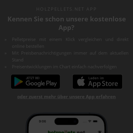
HOLZPELLETS.NET APP
Kennen Sie schon unsere kostenlose
App?
Pelletpreise mit einem Klick vergleichen und direkt
online bestellen
Mit Preisbenachrichtigungen immer auf dem aktuellen
Stand
Preisentwicklungen im Chart einfach nachverfolgen
oder zuerst mehr über unsere App erfahren