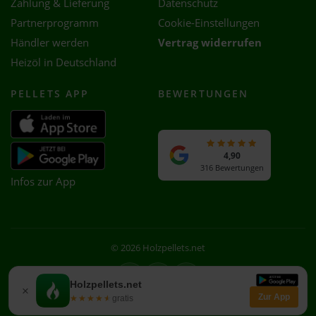
Zahlung & Lieferung
Datenschutz
Partnerprogramm
Cookie-Einstellungen
Händler werden
Vertrag widerrufen
Heizöl in Deutschland
PELLETS APP
BEWERTUNGEN
4,90
316 Bewertungen
Infos zur App
© 2026 Holzpellets.net
Facebook
Instagram
WhatsApp
Holzpellets.net
×
Zur App
★★★★★
★★★★★
gratis