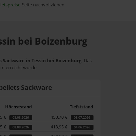
letspreise
-Seite nachvollziehen.
ssin bei Boizenburg
ts Sackware in Tessin bei Boizenburg
. Das
um erreicht wurde.
pellets Sackware
Höchststand
Tiefststand
15 €
450,70 €
08.08.2026
08.07.2026
15 €
413,95 €
08.08.2026
04.06.2026