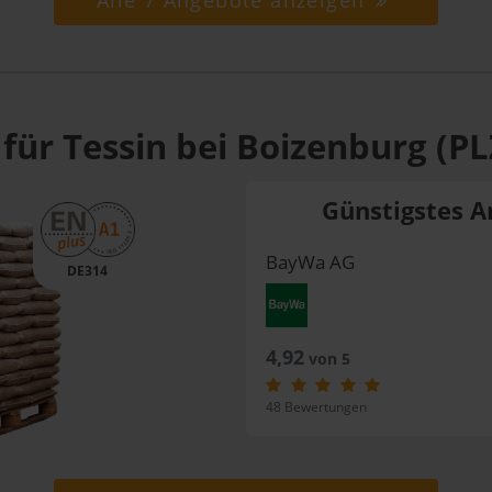
Alle 7 Angebote anzeigen
für Tessin bei Boizenburg (PL
Günstigstes A
BayWa AG
DE314
4,92
von 5
48 Bewertungen