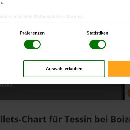
n.
ssum
und unsere
Datenschutzerklärung
.
d direkt online bestellen
m aktuellen Stand
Präferenzen
Statistiken
erfolgen
Auswahl erlauben
fahren
llets-Chart für Tessin bei Boi