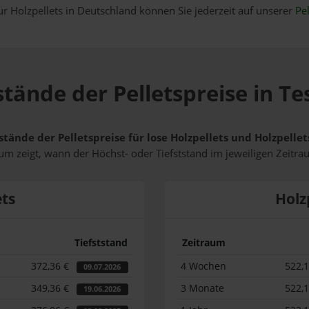
ür Holzpellets in Deutschland können Sie jederzeit auf unserer
Pel
stände der Pelletspreise in Te
stände der Pelletspreise für lose Holzpellets und Holzpelle
m zeigt, wann der Höchst- oder Tiefststand im jeweiligen Zeitra
ets
Holz
Tiefststand
Zeitraum
372,36 €
4 Wochen
522,
09.07.2026
349,36 €
3 Monate
522,
19.06.2026