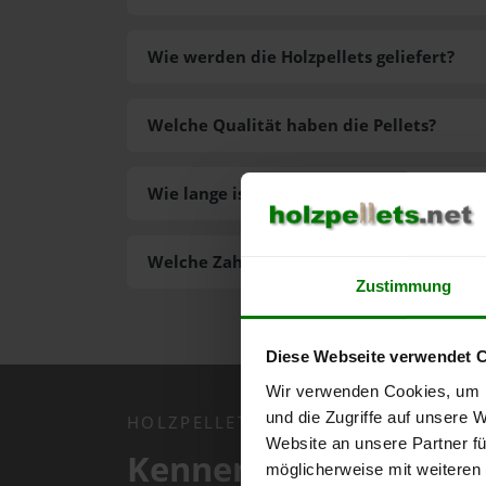
Wie werden die Holzpellets geliefert?
Welche Qualität haben die Pellets?
Wie lange ist die Lieferzeit der Pellets?
Welche Zahlungsarten gibt es?
Zustimmung
Diese Webseite verwendet 
Wir verwenden Cookies, um I
und die Zugriffe auf unsere 
HOLZPELLETS.NET APP
Website an unsere Partner fü
Kennen Sie schon uns
möglicherweise mit weiteren