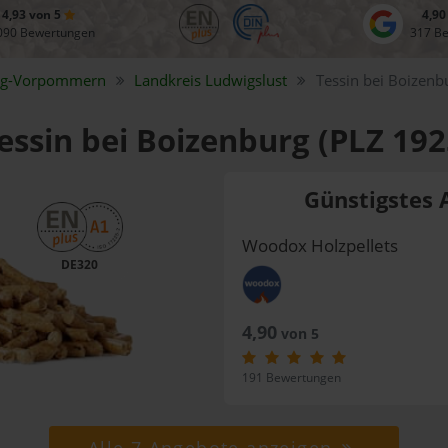
4,93 von 5
4,90
090 Bewertungen
317 B
rg-Vorpommern
Landkreis
Ludwigslust
Tessin bei Boizenb
Tessin bei Boizenburg (PLZ 192
Günstigstes 
Woodox Holzpellets
DE320
4,90
von 5
191 Bewertungen