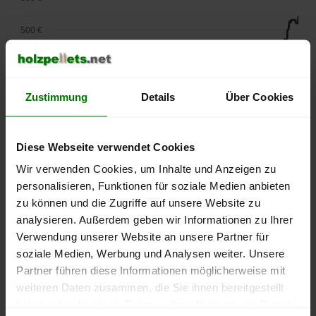
500 €
450 €
400 €
Zustimmung
Details
Über Cookies
350 €
Diese Webseite verwendet Cookies
300 €
Wir verwenden Cookies, um Inhalte und Anzeigen zu
personalisieren, Funktionen für soziale Medien anbieten
250 €
zu können und die Zugriffe auf unsere Website zu
September
Januar
Mai
2025
2026
2026
analysieren. Außerdem geben wir Informationen zu Ihrer
Verwendung unserer Website an unsere Partner für
lose Ware
Sackware
soziale Medien, Werbung und Analysen weiter. Unsere
Die aktuelle Preisentwicklung für Holzpellets in Deutschland
Partner führen diese Informationen möglicherweise mit
können Sie jederzeit auf unserer
Pelletspreise
-Seite
weiteren Daten zusammen, die Sie ihnen bereitgestellt
nachvollziehen.
haben oder die sie im Rahmen Ihrer Nutzung der Dienste