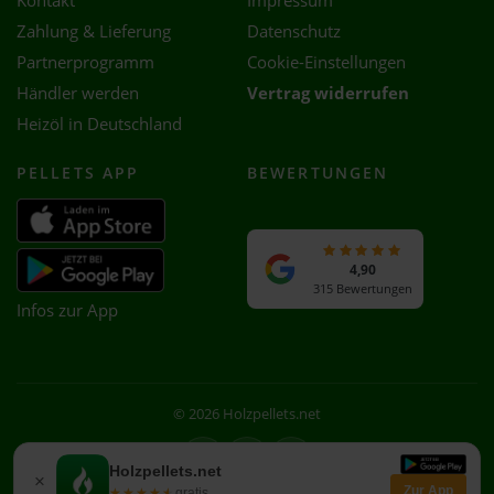
Kontakt
Impressum
Zahlung & Lieferung
Datenschutz
Partnerprogramm
Cookie-Einstellungen
Händler werden
Vertrag widerrufen
Heizöl in Deutschland
PELLETS APP
BEWERTUNGEN
4,90
315 Bewertungen
Infos zur App
© 2026 Holzpellets.net
Facebook
Instagram
WhatsApp
Holzpellets.net
×
Zur App
★★★★★
★★★★★
gratis