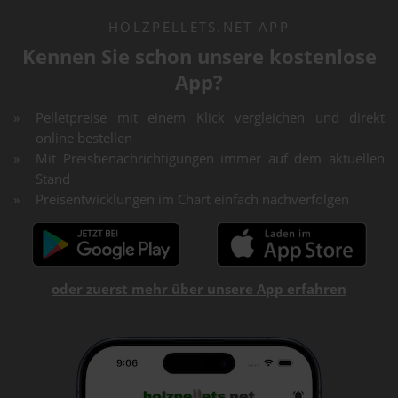
HOLZPELLETS.NET APP
Kennen Sie schon unsere kostenlose
App?
Pelletpreise mit einem Klick vergleichen und direkt
online bestellen
Mit Preisbenachrichtigungen immer auf dem aktuellen
Stand
Preisentwicklungen im Chart einfach nachverfolgen
oder zuerst mehr über unsere App erfahren