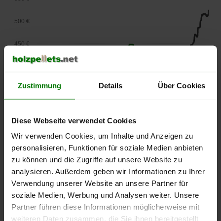
500 €
450 €
400 €
Zustimmung
Details
Über Cookies
350 €
300 €
Diese Webseite verwendet Cookies
250 €
Wir verwenden Cookies, um Inhalte und Anzeigen zu
September
Januar
Mai
personalisieren, Funktionen für soziale Medien anbieten
2025
2026
2026
zu können und die Zugriffe auf unsere Website zu
lose Ware
Sackware
analysieren. Außerdem geben wir Informationen zu Ihrer
Die aktuelle Preisentwicklung für Holzpellets in Deutschland
Verwendung unserer Website an unsere Partner für
können Sie jederzeit auf unserer
Pelletspreise
-Seite
soziale Medien, Werbung und Analysen weiter. Unsere
nachvollziehen.
Partner führen diese Informationen möglicherweise mit
weiteren Daten zusammen, die Sie ihnen bereitgestellt