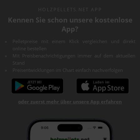
HOLZPELLETS.NET APP
Kennen Sie schon unsere kostenlose
App?
Pelletpreise mit einem Klick vergleichen und direkt
online bestellen
Mit Preisbenachrichtigungen immer auf dem aktuellen
Stand
Preisentwicklungen im Chart einfach nachverfolgen
oder zuerst mehr über unsere App erfahren