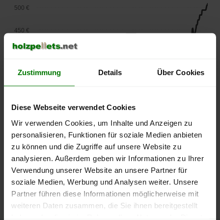
500 €
450 €
400 €
Zustimmung
Details
Über Cookies
350 €
300 €
Diese Webseite verwendet Cookies
250 €
Wir verwenden Cookies, um Inhalte und Anzeigen zu
September
Januar
Mai
personalisieren, Funktionen für soziale Medien anbieten
2025
2026
2026
zu können und die Zugriffe auf unsere Website zu
lose Ware
Sackware
analysieren. Außerdem geben wir Informationen zu Ihrer
Die aktuelle Preisentwicklung für Holzpellets in Deutschland
Verwendung unserer Website an unsere Partner für
können Sie jederzeit auf unserer
Pelletspreise
-Seite
soziale Medien, Werbung und Analysen weiter. Unsere
nachvollziehen.
Partner führen diese Informationen möglicherweise mit
weiteren Daten zusammen, die Sie ihnen bereitgestellt
haben oder die sie im Rahmen Ihrer Nutzung der Dienste