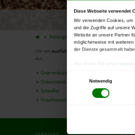
Diese Webseite verwendet 
Wir verwenden Cookies, um I
5.
und die Zugriffe auf unsere 
Website an unsere Partner fü
Pelletspreise
Bundesland
Niedersach
möglicherweise mit weiteren
der Dienste gesammelt habe
Um ein
ausführliches Preisangebot
und
nähe
aus.
Hier finden Sie unser
Impre
Gnarrenburg
Einwilligungsauswahl
Notwendig
Ostereistedt
Scheeßel
Visselhövede
SERVICES
RECH