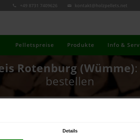
+49 8731 7409626
kontakt@holzpellets.net
Pelletspreise
Produkte
Info & Serv
reis Rotenburg (Wümme)
:
bestellen
re Postleitzahl
Preis berechnen
Details