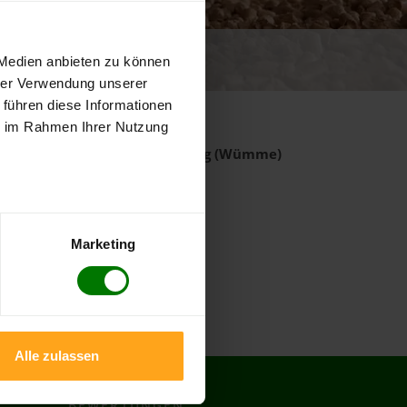
 von 5
 Medien anbieten zu können
ewertungen
hrer Verwendung unserer
 führen diese Informationen
ie im Rahmen Ihrer Nutzung
rt
aus dem Landkreis
Rotenburg (Wümme)
Oerel
Marketing
Sandbostel
Stemmen
Wohnste
Alle zulassen
BEWERTUNGEN