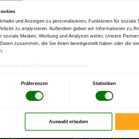
Cookies
4,93 von 5
4,90
nhalte und Anzeigen zu personalisieren, Funktionen für soziale
084 Bewertungen
316 B
Website zu analysieren. Außerdem geben wir Informationen zu I
r soziale Medien, Werbung und Analysen weiter. Unsere Partner
sen
Landkreis Rotenburg (Wümme)
 Daten zusammen, die Sie ihnen bereitgestellt haben oder die s
n.
re Pellets-Informationen
zu erhalten, wählen Sie bitte
Ihren O
ssum
und unsere
Datenschutzerklärung
.
Hemsbünde
Präferenzen
Statistiken
Rotenburg (Wümme)
Sottrum
Wilstedt
Auswahl erlauben
TLICHES
HOLZ
PELLETS APP