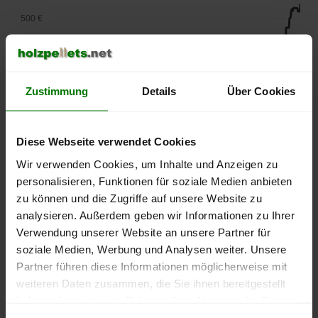
500 €
450 €
400 €
Zustimmung
Details
Über Cookies
350 €
Diese Webseite verwendet Cookies
300 €
Wir verwenden Cookies, um Inhalte und Anzeigen zu
personalisieren, Funktionen für soziale Medien anbieten
250 €
September
Januar
Mai
zu können und die Zugriffe auf unsere Website zu
2025
2026
2026
analysieren. Außerdem geben wir Informationen zu Ihrer
lose Ware
Sackware
Verwendung unserer Website an unsere Partner für
soziale Medien, Werbung und Analysen weiter. Unsere
Die aktuelle Preisentwicklung für Holzpellets in Deutschland
Partner führen diese Informationen möglicherweise mit
können Sie jederzeit auf unserer
Pelletspreise
-Seite
weiteren Daten zusammen, die Sie ihnen bereitgestellt
nachvollziehen.
haben oder die sie im Rahmen Ihrer Nutzung der Dienste
gesammelt haben.