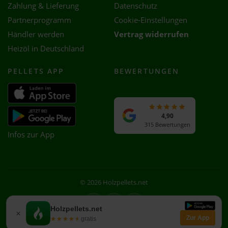
Zahlung & Lieferung
Datenschutz
Partnerprogramm
Cookie-Einstellungen
Händler werden
Vertrag widerrufen
Heizöl in Deutschland
PELLETS APP
BEWERTUNGEN
4,90
315 Bewertungen
Infos zur App
© 2026 Holzpellets.net
Facebook
Instagram
WhatsApp
Holzpellets.net
×
Zur App
★★★★★
★★★★★
gratis