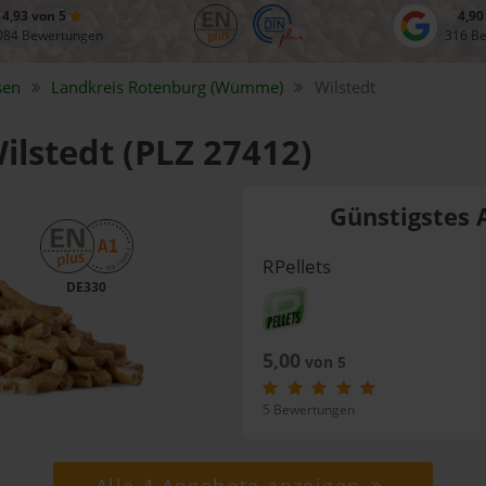
4,93 von 5
4,90
084 Bewertungen
316 B
sen
Landkreis
Rotenburg (Wümme)
Wilstedt
Wilstedt (PLZ 27412)
Günstigstes 
RPellets
DE330
5,00
von 5
5 Bewertungen