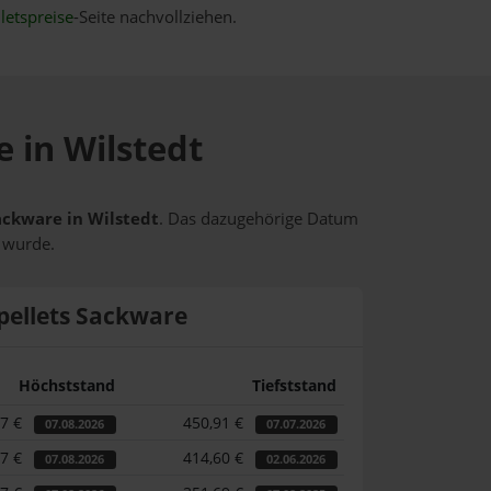
letspreise
-Seite nachvollziehen.
e in Wilstedt
Sackware in Wilstedt
. Das dazugehörige Datum
t wurde.
pellets Sackware
Höchststand
Tiefststand
87 €
450,91 €
07.08.2026
07.07.2026
87 €
414,60 €
07.08.2026
02.06.2026