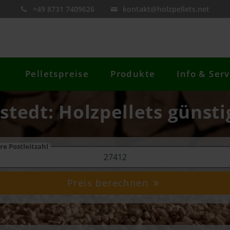
+49 8731 7409626
kontakt@holzpellets.net
Pelletspreise
Produkte
Info & Serv
lstedt: Holzpellets günsti
re Postleitzahl
Preis berechnen