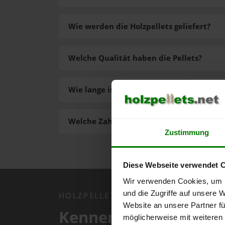
Wie werden die Holzpellets geliefert?
Welche Qualität haben die Pellets?
Wie lange ist die Lieferzeit der Pellets?
Welche Zahlungsarten gibt es?
Zustimmung
Diese Webseite verwendet 
Wir verwenden Cookies, um I
und die Zugriffe auf unsere 
HOLZPELLETS.NET APP
Website an unsere Partner fü
Kennen Sie schon uns
möglicherweise mit weiteren