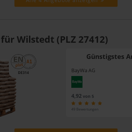
Alle 4 Angebote anzeigen
für Wilstedt (PLZ 27412)
Günstigstes A
BayWa AG
DE314
4,92
von 5
49 Bewertungen