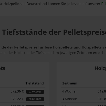
ür Holzpellets in Deutschland können Sie jederzeit auf unserer
Pel
Tiefststände der Pelletspreis
nde der Pelletspreise für lose Holzpellets und Holzpellets 
wann der Höchst- oder Tiefststand im jeweiligen Zeitraum erreich
ets
Holz
Tiefststand
Zeitraum
372,36 €
4 Wochen
519,
07.07.2026
370,22 €
3 Monate
519,
08.05.2026