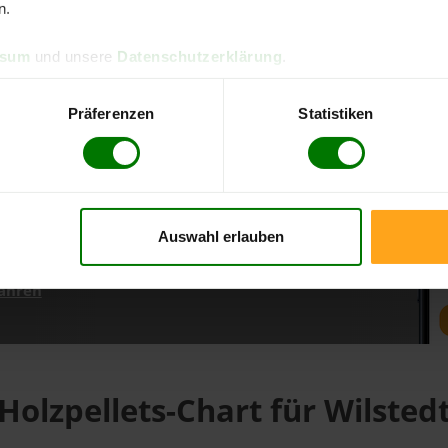
n.
ssum
und unsere
Datenschutzerklärung
.
d direkt online bestellen
m aktuellen Stand
Präferenzen
Statistiken
erfolgen
Auswahl erlauben
fahren
Holzpellets-Chart für Wilsted