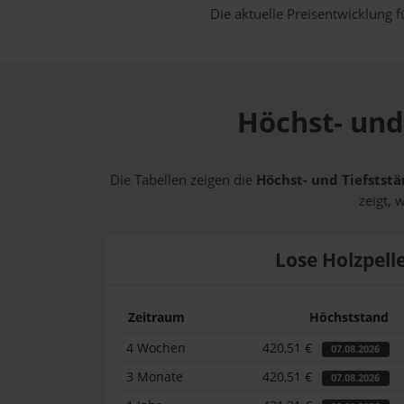
Die aktuelle Preisentwicklung f
Höchst- und 
Die Tabellen zeigen die
Höchst- und Tiefststä
zeigt, 
Lose Holzpell
Zeitraum
Höchststand
4 Wochen
420,51 €
07.08.2026
3 Monate
420,51 €
07.08.2026