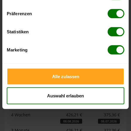
Hier finden Sie unser
Impressum
und unsere
Datenschutzerklärung
.
Präferenzen
Höchst- und Tiefststände der
Pelletspreise in Wiedensahl
Statistiken
Die Tabellen zeigen die
Höchst- und Tiefststände der
Pelletspreise für lose Holzpellets und Holzpellets
Marketing
Sackware in Wiedensahl
. Das dazugehörige Datum zeigt,
wann der Höchst- oder Tiefststand im jeweiligen Zeitraum
erreicht wurde.
Alle zulassen
Lose Holzpellets
Auswahl erlauben
Zeitraum
Höchststand
Tiefststand
4 Wochen
426,21 €
375,36 €
08.08.2026
08.07.2026
3 Monate
426,21 €
372,36 €