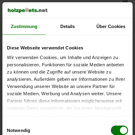
500 €
450 €
Zustimmung
Details
Über Cookies
400 €
350 €
Diese Webseite verwendet Cookies
Wir verwenden Cookies, um Inhalte und Anzeigen zu
300 €
personalisieren, Funktionen für soziale Medien anbieten
zu können und die Zugriffe auf unsere Website zu
250 €
analysieren. Außerdem geben wir Informationen zu Ihrer
September
Januar
Mai
2025
2026
2026
Verwendung unserer Website an unsere Partner für
lose Ware
Sackware
soziale Medien, Werbung und Analysen weiter. Unsere
Partner führen diese Informationen möglicherweise mit
Die aktuelle Preisentwicklung für Holzpellets in Deutschland
weiteren Daten zusammen, die Sie ihnen bereitgestellt
können Sie jederzeit auf unserer
Pelletspreise
-Seite
haben oder die sie im Rahmen Ihrer Nutzung der Dienste
nachvollziehen.
gesammelt haben.
Einwilligungsauswahl
Notwendig