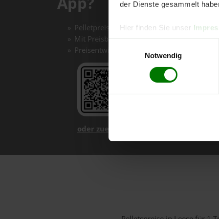
App?
der Dienste gesammelt habe
Pelletpreise mit einem Klick vergleichen un
Hier finden Sie unser
Impre
Mit Preisbenachrichtigungen immer auf de
Einwilligungsauswahl
Preisentwicklungen im Chart einfach nachv
Notwendig
oder zuerst mehr über unsere App er
Pelletspreise in Leese für 