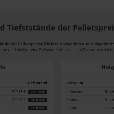
d Tiefststände der Pelletsprei
ände der Pelletspreise für lose Holzpellets und Holzpellets
wann der Höchst- oder Tiefststand im jeweiligen Zeitraum erreich
ets
Holz
Tiefststand
Zeitraum
372,36 €
4 Wochen
511,
07.07.2026
372,36 €
3 Monate
511,
30.06.2026
295,32 €
1 Jahr
511,
07.08.2025