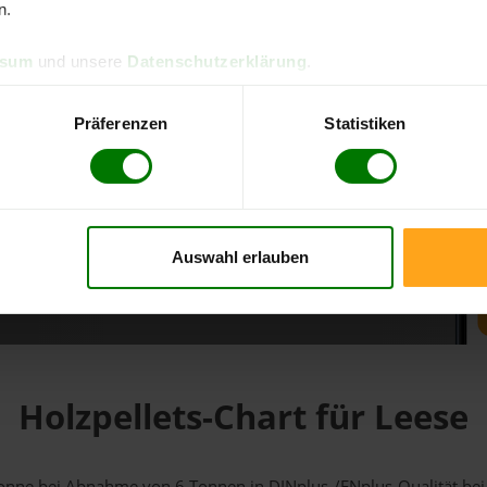
n.
d direkt online bestellen
ssum
und unsere
Datenschutzerklärung
.
m aktuellen Stand
erfolgen
Präferenzen
Statistiken
Auswahl erlauben
fahren
Holzpellets-Chart für Leese
1 Tonne bei Abnahme
von 6 Tonnen
in DINplus-/ENplus-Qualität bei e