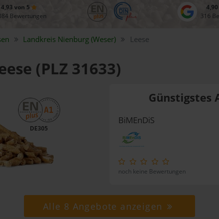
4,93 von 5
4,90
084 Bewertungen
316 B
sen
Landkreis
Nienburg (Weser)
Leese
Leese (PLZ 31633)
Günstigstes 
BiMEnDiS
DE305
noch keine Bewertungen
Alle 8 Angebote anzeigen