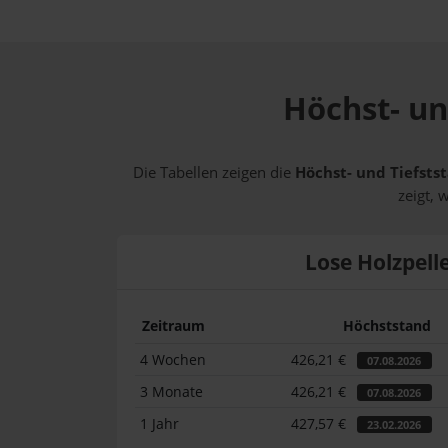
Höchst- un
Die Tabellen zeigen die
Höchst- und Tiefstst
zeigt, 
Lose Holzpell
Zeitraum
Höchststand
4 Wochen
426,21 €
07.08.2026
3 Monate
426,21 €
07.08.2026
1 Jahr
427,57 €
23.02.2026