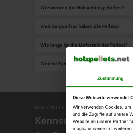
Wie werden die Holzpellets geliefert?
Welche Qualität haben die Pellets?
Wie lange ist die Lieferzeit der Pellets?
Welche Zahlungsarten gibt es?
Zustimmung
Diese Webseite verwendet 
Wir verwenden Cookies, um I
HOLZPELLETS.NET APP
und die Zugriffe auf unsere 
Kennen Sie schon uns
Website an unsere Partner fü
möglicherweise mit weiteren