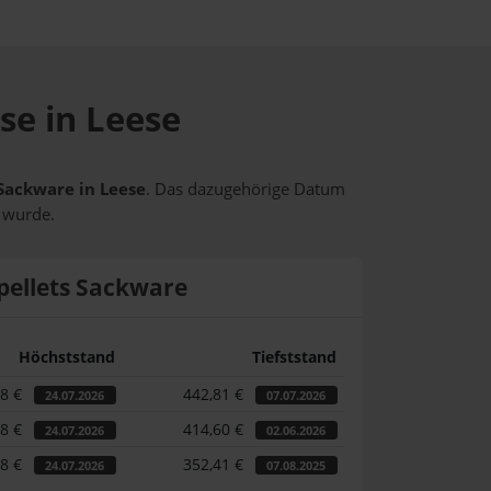
se in Leese
 Sackware in Leese
. Das dazugehörige Datum
t wurde.
pellets Sackware
Höchststand
Tiefststand
98 €
442,81 €
24.07.2026
07.07.2026
98 €
414,60 €
24.07.2026
02.06.2026
98 €
352,41 €
24.07.2026
07.08.2025