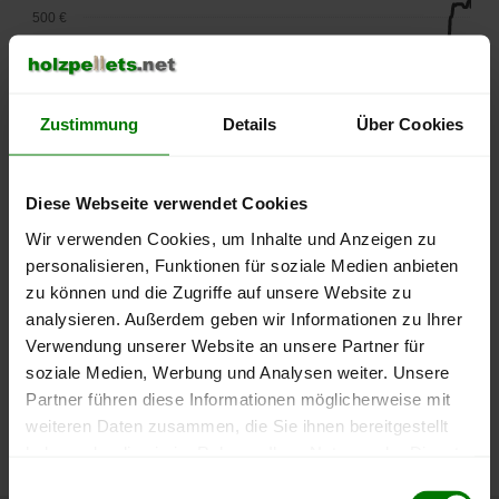
500 €
450 €
400 €
Zustimmung
Details
Über Cookies
350 €
Diese Webseite verwendet Cookies
300 €
Wir verwenden Cookies, um Inhalte und Anzeigen zu
personalisieren, Funktionen für soziale Medien anbieten
250 €
zu können und die Zugriffe auf unsere Website zu
September
Januar
Mai
2025
2026
2026
analysieren. Außerdem geben wir Informationen zu Ihrer
lose Ware
Sackware
Verwendung unserer Website an unsere Partner für
soziale Medien, Werbung und Analysen weiter. Unsere
Die aktuelle Preisentwicklung für Holzpellets in Deutschland
Partner führen diese Informationen möglicherweise mit
können Sie jederzeit auf unserer
Pelletspreise
-Seite
weiteren Daten zusammen, die Sie ihnen bereitgestellt
nachvollziehen.
haben oder die sie im Rahmen Ihrer Nutzung der Dienste
gesammelt haben.
Einwilligungsauswahl