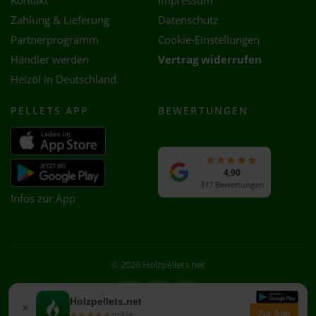
Kontakt
Impressum
Zahlung & Lieferung
Datenschutz
Partnerprogramm
Cookie-Einstellungen
Händler werden
Vertrag widerrufen
Heizöl in Deutschland
PELLETS APP
BEWERTUNGEN
4,90
317 Bewertungen
Infos zur App
© 2026 Holzpellets.net
Facebook
Instagram
WhatsApp
Holzpellets.net
×
Zur App
★★★★★
★★★★★
gratis