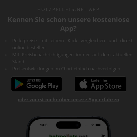
HOLZPELLETS.NET APP
Kennen Sie schon unsere kostenlose
App?
Pelletpreise mit einem Klick vergleichen und direkt
online bestellen
Mit Preisbenachrichtigungen immer auf dem aktuellen
Stand
Preisentwicklungen im Chart einfach nachverfolgen
oder zuerst mehr über unsere App erfahren