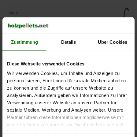
500 €
450 €
400 €
Zustimmung
Details
Über Cookies
350 €
Diese Webseite verwendet Cookies
300 €
Wir verwenden Cookies, um Inhalte und Anzeigen zu
personalisieren, Funktionen für soziale Medien anbieten
250 €
zu können und die Zugriffe auf unsere Website zu
September
Januar
Mai
2025
2026
2026
analysieren. Außerdem geben wir Informationen zu Ihrer
Verwendung unserer Website an unsere Partner für
lose Ware
Sackware
soziale Medien, Werbung und Analysen weiter. Unsere
Die aktuelle Preisentwicklung für Holzpellets in Deutschland
Partner führen diese Informationen möglicherweise mit
können Sie jederzeit auf unserer
Pelletspreise
-Seite
weiteren Daten zusammen, die Sie ihnen bereitgestellt
nachvollziehen.
haben oder die sie im Rahmen Ihrer Nutzung der Dienste