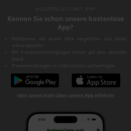
HOLZPELLETS.NET APP
Kennen Sie schon unsere kostenlose
App?
Pelletpreise mit einem Klick vergleichen und direkt
online bestellen
Mit Preisbenachrichtigungen immer auf dem aktuellen
Stand
Preisentwicklungen im Chart einfach nachverfolgen
oder zuerst mehr über unsere App erfahren