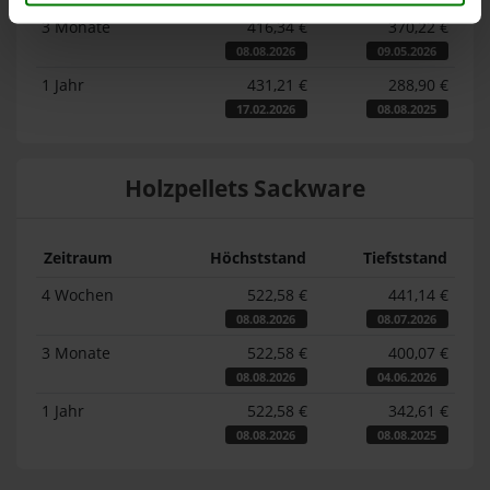
3 Monate
416,34 €
370,22 €
08.08.2026
09.05.2026
1 Jahr
431,21 €
288,90 €
17.02.2026
08.08.2025
Holzpellets Sackware
Zeitraum
Höchststand
Tiefststand
4 Wochen
522,58 €
441,14 €
08.08.2026
08.07.2026
3 Monate
522,58 €
400,07 €
08.08.2026
04.06.2026
1 Jahr
522,58 €
342,61 €
08.08.2026
08.08.2025