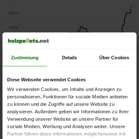
500 €
450 €
400 €
350 €
Zustimmung
Details
Über Cookies
300 €
Diese Webseite verwendet Cookies
250 €
Wir verwenden Cookies, um Inhalte und Anzeigen zu
September
Januar
Mai
2025
2026
2026
personalisieren, Funktionen für soziale Medien anbieten
zu können und die Zugriffe auf unsere Website zu
lose Ware
Sackware
analysieren. Außerdem geben wir Informationen zu Ihrer
Die aktuelle Preisentwicklung für Holzpellets in Deutschland
Verwendung unserer Website an unsere Partner für
können Sie jederzeit auf unserer
Pelletspreise
-Seite
soziale Medien, Werbung und Analysen weiter. Unsere
nachvollziehen.
Partner führen diese Informationen möglicherweise mit