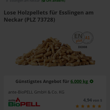
Esslingen am Neckar
(
Ort ändern)
Lose Holzpellets für Esslingen am
Neckar (PLZ 73728)
DE008
Günstigstes Angebot für
6.000 kg
ante-BioPELL GmbH & Co. KG
4,94
von 5