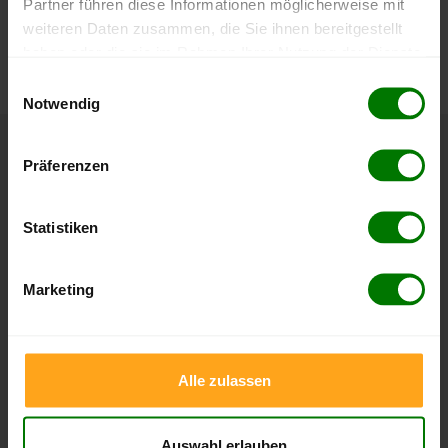
Partner führen diese Informationen möglicherweise mit
Die aktuelle Preisentwicklung für Holzpellets in Deutschland
weiteren Daten zusammen, die Sie ihnen bereitgestellt
können Sie jederzeit auf unserer
Pelletspreise
-Seite
haben oder die sie im Rahmen Ihrer Nutzung der Dienste
nachvollziehen.
gesammelt haben.
Einwilligungsauswahl
Notwendig
Hier finden Sie unser
Impressum
und unsere
Datenschutzerklärung
.
Höchst- und Tiefststände der
Präferenzen
Pelletspreise in Esslingen am Neckar
Statistiken
Die Tabellen zeigen die
Höchst- und Tiefststände der
Pelletspreise für lose Holzpellets und Holzpellets
Marketing
Sackware in Esslingen am Neckar
. Das dazugehörige
Datum zeigt, wann der Höchst- oder Tiefststand im
jeweiligen Zeitraum erreicht wurde.
Alle zulassen
Lose Holzpellets
Auswahl erlauben