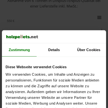
Abnahme
von 6 Tonnen
in DINplus-/ENplus-Qualität bei
einer Lieferstelle inkl. MwSt.:
550 €
500 €
450 €
Zustimmung
Details
Über Cookies
400 €
350 €
Diese Webseite verwendet Cookies
Wir verwenden Cookies, um Inhalte und Anzeigen zu
300 €
personalisieren, Funktionen für soziale Medien anbieten
zu können und die Zugriffe auf unsere Website zu
250 €
September
Januar
Mai
analysieren. Außerdem geben wir Informationen zu Ihrer
2025
2026
2026
Verwendung unserer Website an unsere Partner für
lose Ware
Sackware
soziale Medien, Werbung und Analysen weiter. Unsere