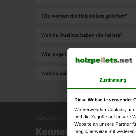
Wie werden die Holzpellets geliefert?
Welche Qualität haben die Pellets?
Wie lange ist die Lieferzeit der Pellets?
Welche Zahlungsarten gibt es?
Zustimmung
Diese Webseite verwendet 
Wir verwenden Cookies, um I
und die Zugriffe auf unsere 
HOLZPELLETS.NET APP
Website an unsere Partner fü
Kennen Sie schon uns
möglicherweise mit weiteren