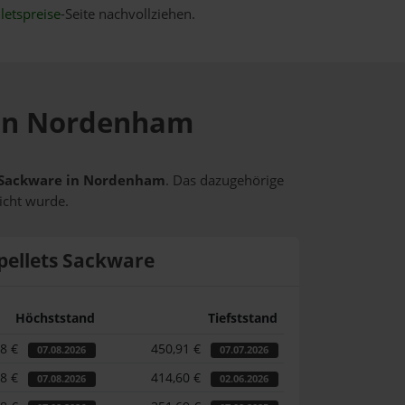
letspreise
-Seite nachvollziehen.
e in Nordenham
ts Sackware in Nordenham
. Das dazugehörige
icht wurde.
pellets Sackware
Höchststand
Tiefststand
58 €
450,91 €
07.08.2026
07.07.2026
58 €
414,60 €
07.08.2026
02.06.2026