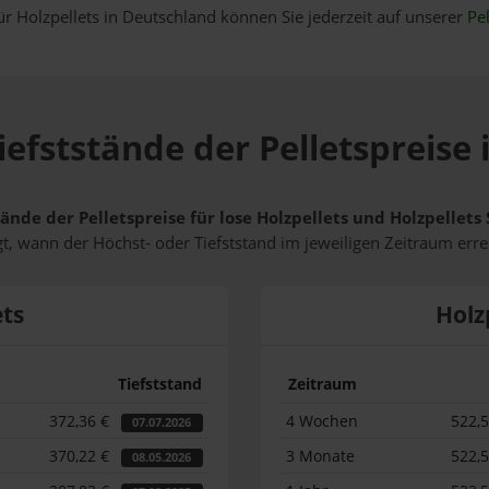
ür Holzpellets in Deutschland können Sie jederzeit auf unserer
Pel
iefststände der Pelletspreis
tände der Pelletspreise für lose Holzpellets und Holzpelle
t, wann der Höchst- oder Tiefststand im jeweiligen Zeitraum erre
ets
Holz
Tiefststand
Zeitraum
372,36 €
4 Wochen
522,
07.07.2026
370,22 €
3 Monate
522,
08.05.2026