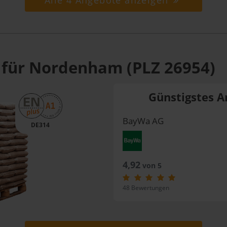
Alle 4 Angebote anzeigen
 für Nordenham (PLZ 26954)
Günstigstes A
BayWa AG
DE314
4,92
von 5
48 Bewertungen