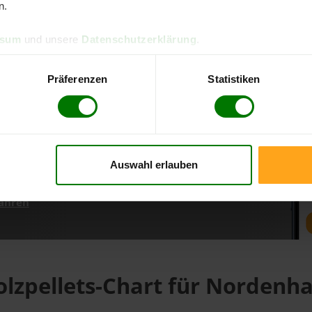
n.
ssum
und unsere
Datenschutzerklärung
.
d direkt online bestellen
m aktuellen Stand
Präferenzen
Statistiken
erfolgen
Auswahl erlauben
fahren
olzpellets-Chart für Nordenh