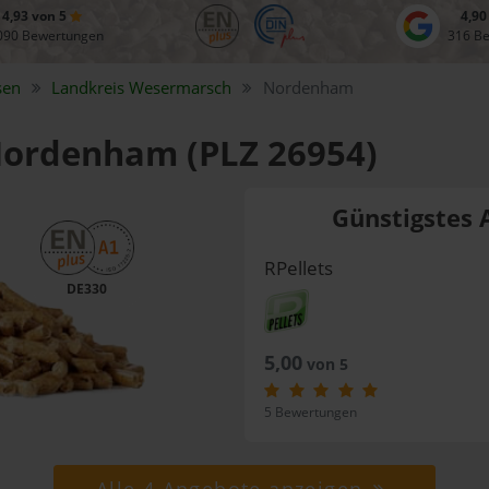
4,93 von 5
4,90
090 Bewertungen
316 B
sen
Landkreis
Wesermarsch
Nordenham
 Nordenham (PLZ 26954)
Günstigstes 
RPellets
DE330
5,00
von 5
5 Bewertungen