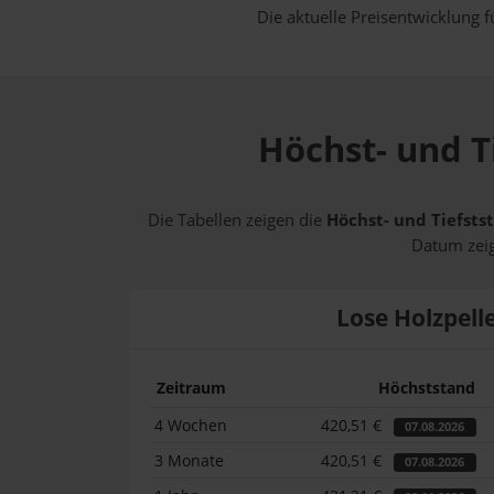
Die aktuelle Preisentwicklung f
Höchst- und T
Die Tabellen zeigen die
Höchst- und Tiefsts
Datum zeig
Lose Holzpell
Zeitraum
Höchststand
4 Wochen
420,51 €
07.08.2026
3 Monate
420,51 €
07.08.2026