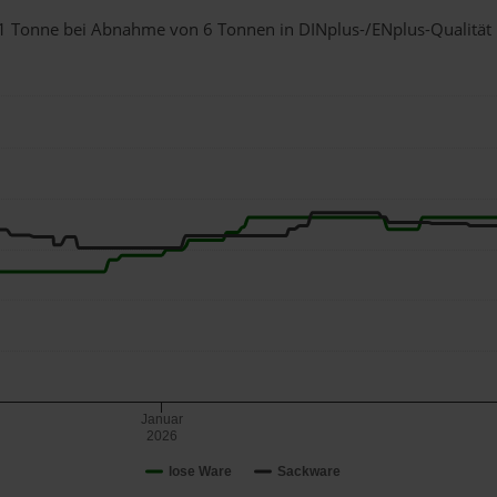
r 1 Tonne bei Abnahme
von 6 Tonnen
in DINplus-/ENplus-Qualität b
Januar
2026
lose Ware
Sackware