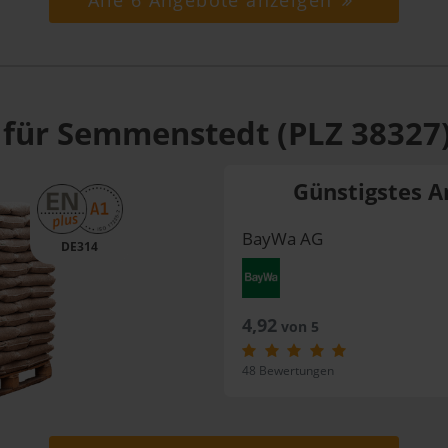
Alle 6 Angebote anzeigen
 für Semmenstedt (PLZ 38327
Günstigstes A
BayWa AG
DE314
4,92
von 5
48 Bewertungen