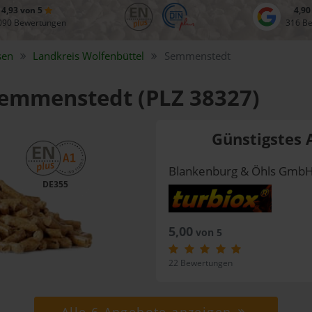
4,93 von 5
4,90
090 Bewertungen
316 B
sen
Landkreis
Wolfenbüttel
Semmenstedt
 Semmenstedt (PLZ 38327)
Günstigstes 
Blankenburg & Öhls Gmb
DE355
5,00
von 5
22 Bewertungen