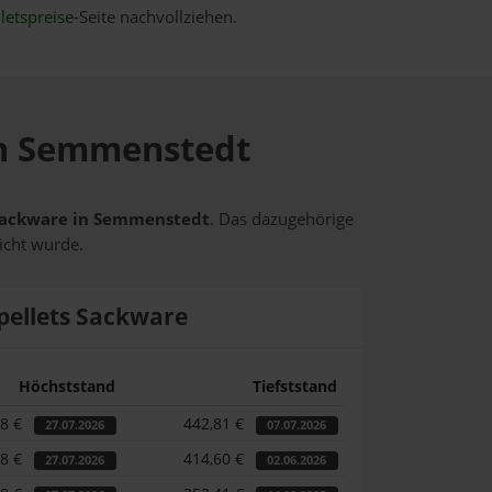
letspreise
-Seite nachvollziehen.
 in Semmenstedt
s Sackware in Semmenstedt
. Das dazugehörige
icht wurde.
pellets Sackware
Höchststand
Tiefststand
98 €
442,81 €
27.07.2026
07.07.2026
98 €
414,60 €
27.07.2026
02.06.2026