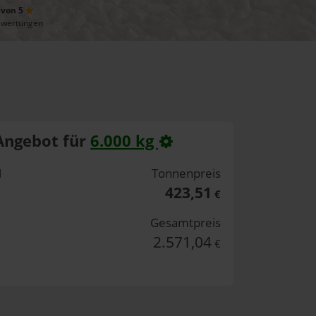
 von 5
ewertungen
Angebot für
6.000 kg
H
Tonnenpreis
423,51
€
Gesamtpreis
2.571,04
€