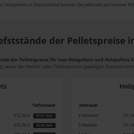
ür Holzpellets in Deutschland können Sie jederzeit auf unserer
Pel
efststände der Pelletspreise
ände der Pelletspreise für lose Holzpellets und Holzpellet
t, wann der Höchst- oder Tiefststand im jeweiligen Zeitraum erre
ets
Holz
Tiefststand
Zeitraum
372,36 €
4 Wochen
511,
07.07.2026
372,36 €
3 Monate
511,
30.06.2026