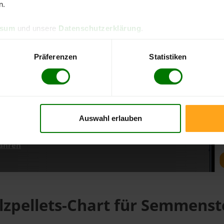
n.
ssum
und unsere
Datenschutzerklärung
.
d direkt online bestellen
m aktuellen Stand
Präferenzen
Statistiken
erfolgen
Auswahl erlauben
fahren
lzpellets-Chart für Semmenst