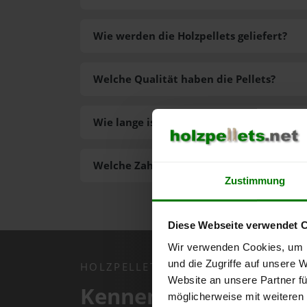
Wie werden die Holzpellets geliefert?
Welche Qualität haben die Pellets?
Wie lange ist die Lieferzeit der Pellets?
Welche Zahlungsarten gibt es?
Zustimmung
Diese Webseite verwendet 
Wir verwenden Cookies, um I
und die Zugriffe auf unsere 
HOLZPELLETS.NET APP
Website an unsere Partner fü
Kennen Sie schon uns
möglicherweise mit weiteren