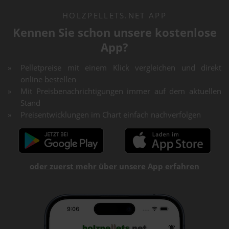
HOLZPELLETS.NET APP
Kennen Sie schon unsere kostenlose
App?
Pelletpreise mit einem Klick vergleichen und direkt
online bestellen
Mit Preisbenachrichtigungen immer auf dem aktuellen
Stand
Preisentwicklungen im Chart einfach nachverfolgen
oder zuerst mehr über unsere App erfahren