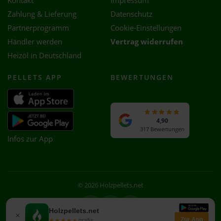
Kontakt
Impressum
Zahlung & Lieferung
Datenschutz
Partnerprogramm
Cookie-Einstellungen
Händler werden
Vertrag widerrufen
Heizöl in Deutschland
PELLETS APP
BEWERTUNGEN
4,90
317 Bewertungen
Infos zur App
© 2026 Holzpellets.net
Facebook
Instagram
WhatsApp
Holzpellets.net
×
Zur App
★★★★★
★★★★★
gratis