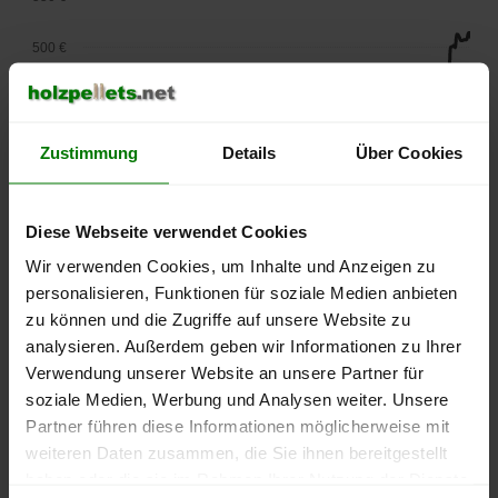
500 €
450 €
400 €
Zustimmung
Details
Über Cookies
350 €
Diese Webseite verwendet Cookies
300 €
Wir verwenden Cookies, um Inhalte und Anzeigen zu
personalisieren, Funktionen für soziale Medien anbieten
250 €
zu können und die Zugriffe auf unsere Website zu
September
Januar
Mai
2025
2026
2026
analysieren. Außerdem geben wir Informationen zu Ihrer
Verwendung unserer Website an unsere Partner für
lose Ware
Sackware
soziale Medien, Werbung und Analysen weiter. Unsere
Die aktuelle Preisentwicklung für Holzpellets in Deutschland
Partner führen diese Informationen möglicherweise mit
können Sie jederzeit auf unserer
Pelletspreise
-Seite
weiteren Daten zusammen, die Sie ihnen bereitgestellt
nachvollziehen.
haben oder die sie im Rahmen Ihrer Nutzung der Dienste