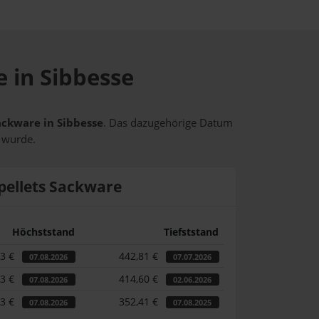
e in Sibbesse
Sackware in Sibbesse
. Das dazugehörige Datum
t wurde.
pellets Sackware
Höchststand
Tiefststand
73 €
442,81 €
07.08.2026
07.07.2026
73 €
414,60 €
07.08.2026
02.06.2026
73 €
352,41 €
07.08.2026
07.08.2025