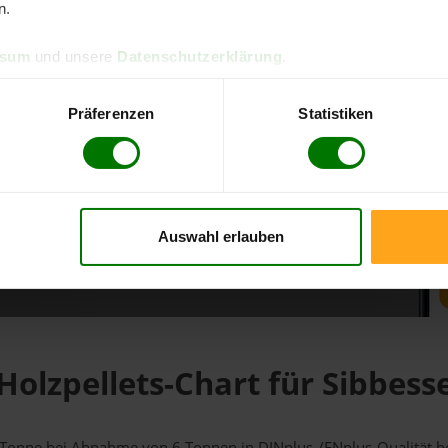
n.
d direkt online bestellen
ssum
und unsere
Datenschutzerklärung
.
m aktuellen Stand
erfolgen
Präferenzen
Statistiken
Auswahl erlauben
fahren
Holzpellets-Chart für Sibbess
 1 Tonne bei Abnahme
von 6 Tonnen
in DINplus-/ENplus-Qualität bei