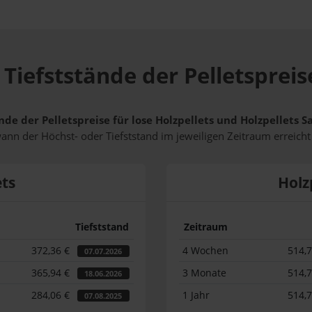
Tiefststände der Pelletspreis
nde der Pelletspreise für lose Holzpellets und Holzpellets 
wann der Höchst- oder Tiefststand im jeweiligen Zeitraum erreich
ets
Holz
Tiefststand
Zeitraum
372,36 €
4 Wochen
514,
07.07.2026
365,94 €
3 Monate
514,
18.06.2026
284,06 €
1 Jahr
514,
07.08.2025