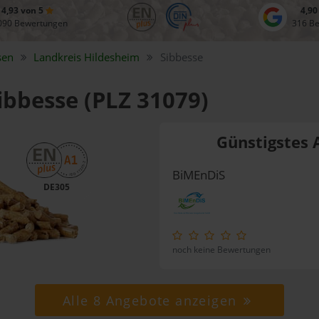
4,93 von 5
4,90
090 Bewertungen
316 B
sen
Landkreis
Hildesheim
Sibbesse
Sibbesse (PLZ 31079)
Günstigstes 
BiMEnDiS
DE305
noch keine Bewertungen
Alle 8 Angebote anzeigen