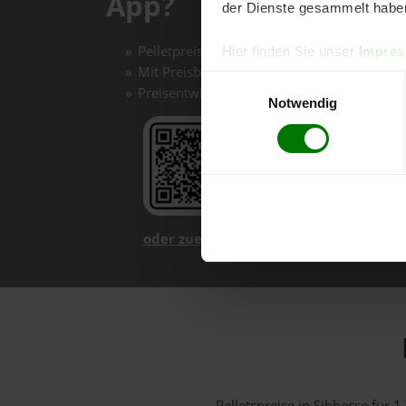
App?
der Dienste gesammelt habe
Pelletpreise mit einem Klick vergleichen un
Hier finden Sie unser
Impre
Mit Preisbenachrichtigungen immer auf de
Einwilligungsauswahl
Preisentwicklungen im Chart einfach nachv
Notwendig
oder zuerst mehr über unsere App er
Pelletspreise in Sibbesse für