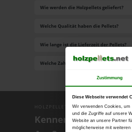
Wie werden die Holzpellets geliefert?
Welche Qualität haben die Pellets?
Wie lange ist die Lieferzeit der Pellets?
Welche Zahlungsarten gibt es?
Zustimmung
Diese Webseite verwendet 
Wir verwenden Cookies, um I
HOLZPELLETS.NET APP
und die Zugriffe auf unsere 
Kennen Sie schon uns
Website an unsere Partner fü
möglicherweise mit weiteren