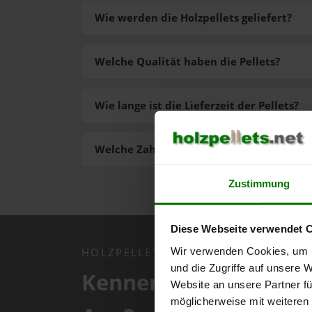
Wie werden die Holzpellets geliefert?
Welche Qualität haben die Pellets?
Wie lange ist die Lieferzeit der Pellets?
Welche Zahlungsarten gibt es?
Zustimmung
Diese Webseite verwendet 
Wir verwenden Cookies, um I
HOLZPELLETS.NET APP
und die Zugriffe auf unsere 
Kennen Sie schon uns
Website an unsere Partner fü
möglicherweise mit weiteren