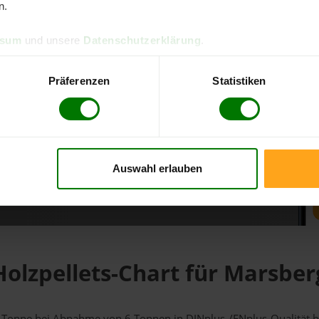
n.
d direkt online bestellen
ssum
und unsere
Datenschutzerklärung
.
m aktuellen Stand
erfolgen
Präferenzen
Statistiken
Auswahl erlauben
fahren
Holzpellets-Chart für Marsber
 1 Tonne bei Abnahme
von 6 Tonnen
in DINplus-/ENplus-Qualität bei