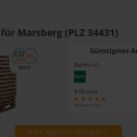
 für Marsberg (PLZ 34431)
Günstigstes A
BayWa AG
DE314
4,92
von 5
48 Bewertungen
Alle 8 Angebote anzeigen