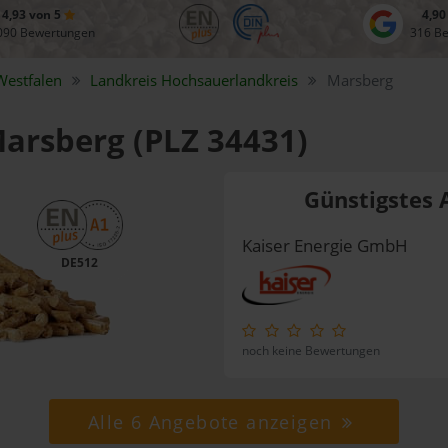
4,93 von 5
4,90
090 Bewertungen
316 B
Westfalen
Landkreis
Hochsauerlandkreis
Marsberg
Marsberg (PLZ 34431)
Günstigstes 
Kaiser Energie GmbH
DE512
noch keine Bewertungen
Alle 6 Angebote anzeigen