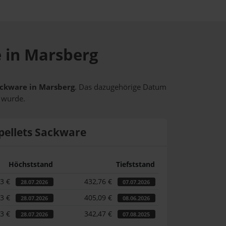
e in Marsberg
Sackware in Marsberg
. Das dazugehörige Datum
t wurde.
pellets Sackware
Höchststand
Tiefststand
53 €
432,76 €
28.07.2026
07.07.2026
53 €
405,09 €
28.07.2026
08.06.2026
53 €
342,47 €
28.07.2026
07.08.2025