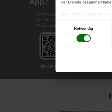
App?
der Dienste gesammelt habe
Pelletpreise mit einem Klick vergleichen un
Hier finden Sie unser
Impre
Mit Preisbenachrichtigungen immer auf de
Einwilligungsauswahl
Preisentwicklungen im Chart einfach nachv
Notwendig
oder zuerst mehr über unsere App er
Pelletspreise in Marsberg für