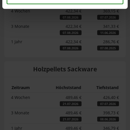
Zeitraum
Höchststand
Tiefststand
4 Wochen
422,34 €
369,15 €
07.08.2026
07.07.2026
3 Monate
422,34 €
341,33 €
07.08.2026
11.06.2026
1 Jahr
422,34 €
286,76 €
07.08.2026
07.08.2025
Holzpellets Sackware
Zeitraum
Höchststand
Tiefststand
4 Wochen
489,46 €
426,40 €
21.07.2026
07.07.2026
3 Monate
489,46 €
398,73 €
21.07.2026
08.06.2026
1 Jahr
489,46 €
346,79 €