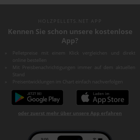
HOLZPELLETS.NET APP
Kennen Sie schon unsere kostenlose
App?
Pelletpreise mit einem Klick vergleichen und direkt
online bestellen
Mit Preisbenachrichtigungen immer auf dem aktuellen
Stand
Preisentwicklungen im Chart einfach nachverfolgen
oder zuerst mehr über unsere App erfahren