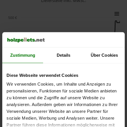
Lieferstelle inkl. MwSt.:
500 €
450 €
400 €
Zustimmung
Details
Über Cookies
350 €
Diese Webseite verwendet Cookies
300 €
Wir verwenden Cookies, um Inhalte und Anzeigen zu
personalisieren, Funktionen für soziale Medien anbieten
250 €
zu können und die Zugriffe auf unsere Website zu
September
Januar
Mai
analysieren. Außerdem geben wir Informationen zu Ihrer
2025
2026
2026
Verwendung unserer Website an unsere Partner für
lose Ware
Sackware
soziale Medien, Werbung und Analysen weiter. Unsere
Die aktuelle Preisentwicklung für Holzpellets in Deutschland
Partner führen diese Informationen möglicherweise mit